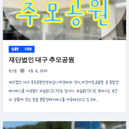
납골당
수목장
재단법인 대구 추모공원
원스텝
4월 16, 2024
재단법인 대구 추모공원안녕하십니까장례와 장지,개장이장,유골함 등 종합장
례서비스를 제공중인 하늘휴(休)상조 입니다. 하늘휴(休)는 원하시는 조건
과 상황에 맞는 맞춤 종합장례서비스를 제공해드리고 있으며…