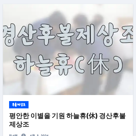
후불제상조
평안한 이별을 기원 하늘휴(休) 경산후불
제상조