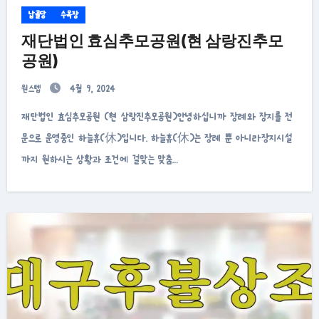
납골당
수목장
재단법인 효심추모공원(현 삼랑진추모
공원)
원스텝
4월 9, 2024
재단법인 효심추모공원 (현 삼랑진추모공원)안녕하십니까 장례와 장지를 전
문으로 운영중인 하늘휴(休)입니다. 하늘휴(休)는 장례 뿐 아니라장지시설
까지 원하시는 상황과 조건에 걸맞는 맞춤…