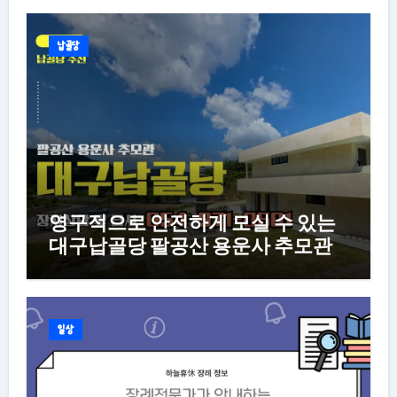
납골당
영구적으로 안전하게 모실 수 있는
대구납골당 팔공산 용운사 추모관
일상