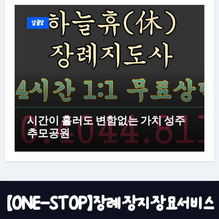
납골당
시간이 흘러도 변함없는 가치 성주
추모공원
【ONE-STOP】장례·장지·장묘서비스