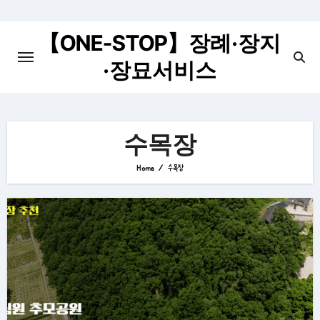
Skip
to
【ONE-STOP】장례·장지
content
·장묘서비스
수목장
Home
수목장