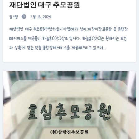
재단법인 대구 추모공원
원스텝
4월 16, 2024
재단법인 대구 추모공원안녕하십니까장례와 장지,개장이장,유골함 등 종합장
례서비스를 제공중인 하늘휴(休)상조 입니다. 하늘휴(休)는 원하시는 조건
과 상황에 맞는 맞춤 종합장례서비스를 제공해드리고 있으며…