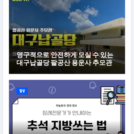
영구적으로 안전하게 모실 수 있는
대구납골당 팔공산 용운사 추모관
일상