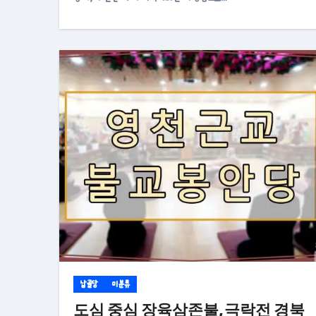
납골당
미분류
도심 중심 장육삼존불,극락전 경북