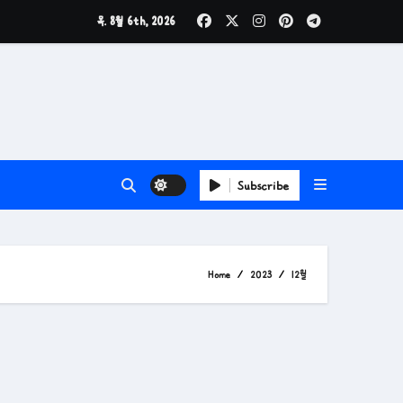
목. 8월 6th, 2026
Subscribe
Home
2023
12월