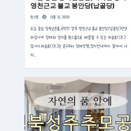
영천근교 불교 봉안당(납골당)
원스텝
12월 21, 2023
도심 중심 장육삼존불,극락전 경북 영천근교 불교 봉안당(납골당)안녕
하십니까 장례와 장지를 원스톱으로 해결할 수 있는 하늘휴(休)
입니다.하늘휴(休)는 운구부터 장례진행,장지안내까지 곁에서 나
의…