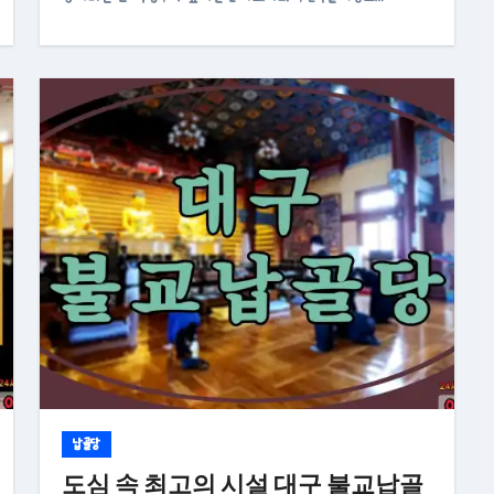
납골당
도심 속 최고의 시설 대구 불교납골