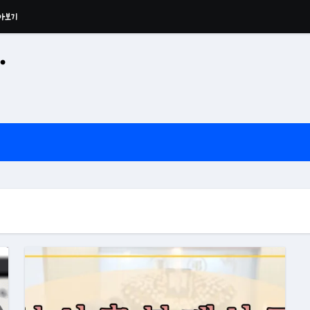
아보기
·
공산 용운사 추모관