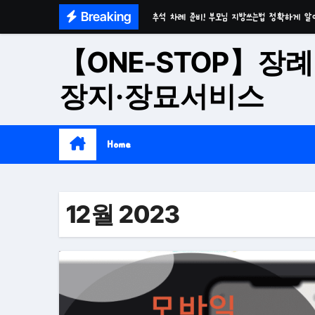
Skip
Breaking
추석 차례 준비! 부모님 지방쓰는법 정확하게 알
to
마음이 편안한 천년고찰 품격의 대구수목장
content
【ONE-STOP】장례
시간이 흘러도 변함없는 가치 성주 추모공원
장지·장묘서비스
치유와 위로의 공간 기독교전용 김천 납골당
위로와 추억의 장소 울산 수목장
Home
재단법인 대구 추모공원
접근성과 안정성을 갖춘 부산 평장
12월 2023
재단법인 효심추모공원(현 삼랑진추모공원)
영구적으로 안전하게 모실 수 있는 대구납골당 팔