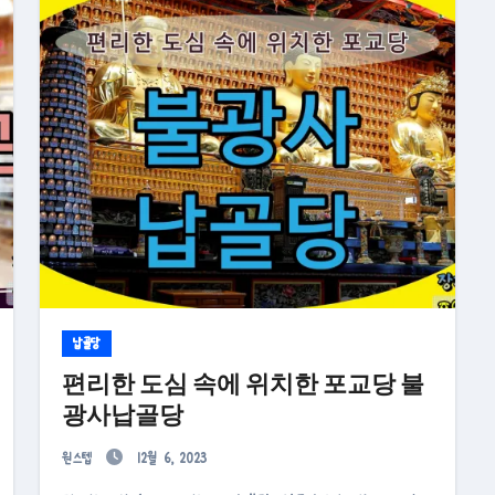
납골당
편리한 도심 속에 위치한 포교당 불
광사납골당
원스텝
12월 6, 2023