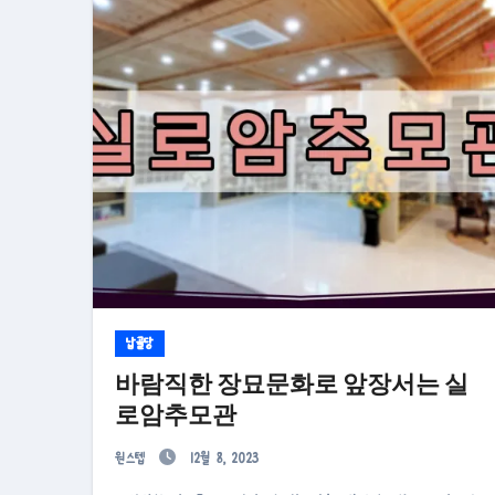
납골당
바람직한 장묘문화로 앞장서는 실
로암추모관
원스텝
12월 8, 2023