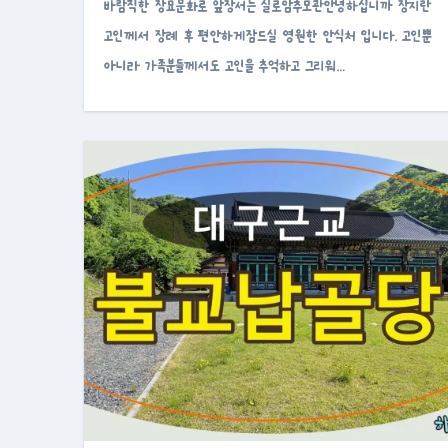
바람직한 장묘문화로 앞장서는 실로암추모관안녕하십니까 장지란
고인께서 장례 후 편안하게잠드실 영원한 안식처 입니다. 고인뿐
아니라 가족분들께서도 고인을 추억하고 그리워…