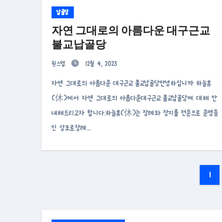
납골당
자연 그대로의 아름다운 대구근교
불교납골당
원스텝
12월 4, 2023
자연 그대로의 아름다운 대구근교 불교납골당안녕하십니까 하늘휴
(休)에서 자연 그대로의 아름다운대구근교 불교납골당에 대해 안
내해드리고자 합니다.하늘휴(休)는 장례와 장지를 전문으로 운영중
인 상조로장례…
글
1
페
이