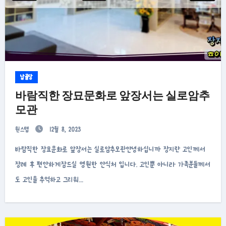
납골당
바람직한 장묘문화로 앞장서는 실로암추
모관
원스텝
12월 8, 2023
바람직한 장묘문화로 앞장서는 실로암추모관안녕하십니까 장지란 고인께서
장례 후 편안하게잠드실 영원한 안식처 입니다. 고인뿐 아니라 가족분들께서
도 고인을 추억하고 그리워…