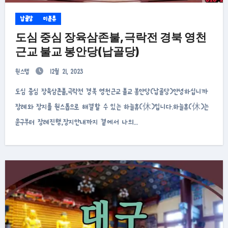
납골당
미분류
도심 중심 장육삼존불,극락전 경북 영천
근교 불교 봉안당(납골당)
원스텝
12월 21, 2023
도심 중심 장육삼존불,극락전 경북 영천근교 불교 봉안당(납골당)안녕하십니까
장례와 장지를 원스톱으로 해결할 수 있는 하늘휴(休)입니다.하늘휴(休)는
운구부터 장례진행,장지안내까지 곁에서 나의…