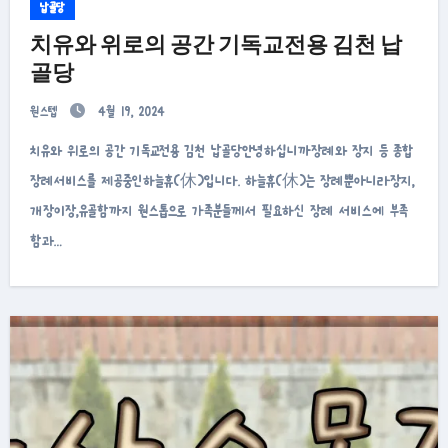
납골당
치유와 위로의 공간 기독교전용 김천 납
골당
원스텝
4월 19, 2024
치유와 위로의 공간 기독교전용 김천 납골당안녕하십니까장례와 장지 등 종합
장례서비스를 제공중인하늘휴(休)입니다. 하늘휴(休)는 장례뿐아니라장지,
개장이장,유골함까지 원스톱으로 가족분들께서 필요하신 장례 서비스에 부족
함과…