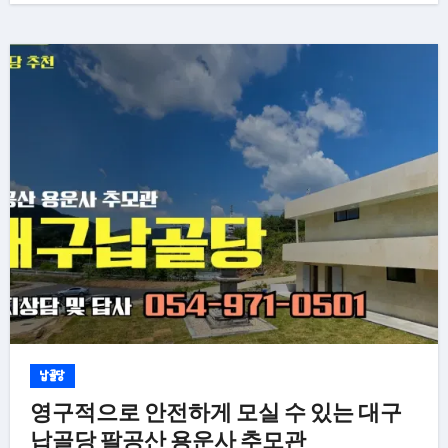
납골당
영구적으로 안전하게 모실 수 있는 대구
납골당 팔공산 용운사 추모관