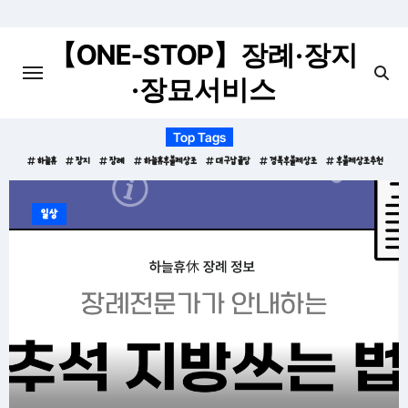
Skip
to
【ONE-STOP】장례·장지
content
·장묘서비스
Top Tags
하늘휴
장지
장례
하늘휴후불제상조
대구납골당
경북후불제상조
후불제상조추천
수목장