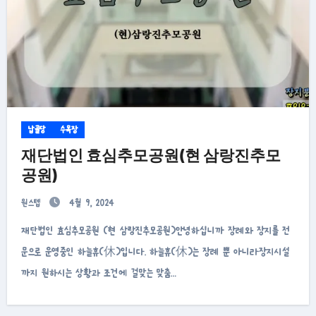
납골당
수목장
재단법인 효심추모공원(현 삼랑진추모
공원)
원스텝
4월 9, 2024
재단법인 효심추모공원 (현 삼랑진추모공원)안녕하십니까 장례와 장지를 전
문으로 운영중인 하늘휴(休)입니다. 하늘휴(休)는 장례 뿐 아니라장지시설
까지 원하시는 상황과 조건에 걸맞는 맞춤…