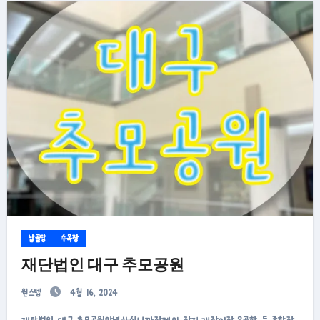
납골당
수목장
재단법인 대구 추모공원
원스텝
4월 16, 2024