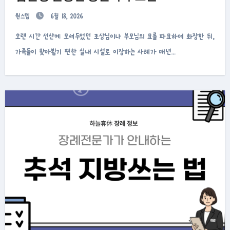
원스텝
6월 18, 2026
오랜 시간 선산에 모셔두었던 조상님이나 부모님의 묘를 파묘하여 화장한 뒤,
가족들이 찾아뵙기 편한 실내 시설로 이장하는 사례가 매년…