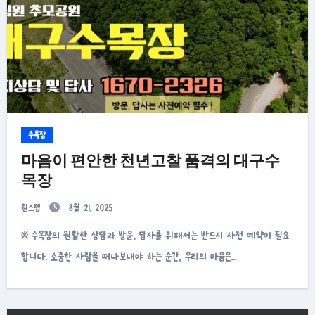
수목장
마음이 편안한 천년고찰 품격의 대구수
목장
원스텝
8월 21, 2025
※ 수목장의 원활한 상담과 방문, 답사를 위해서는 반드시 사전 예약이 필요
합니다. 소중한 사람을 떠나보내야 하는 순간, 우리의 마음은…