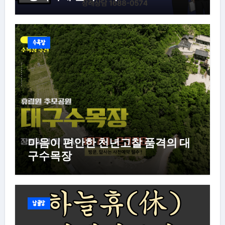
수목장
마음이 편안한 천년고찰 품격의 대
구수목장
납골당