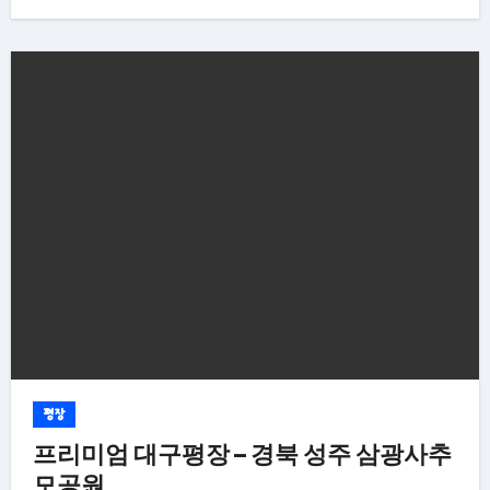
평장
프리미엄 대구평장 – 경북 성주 삼광사추
모공원