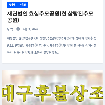
납골당
수목장
재단법인 효심추모공원(현 삼랑진추모
공원)
원스텝
4월 9, 2024
재단법인 효심추모공원 (현 삼랑진추모공원)안녕하십니까 장례와 장지를 전
문으로 운영중인 하늘휴(休)입니다. 하늘휴(休)는 장례 뿐 아니라장지시설
까지 원하시는 상황과 조건에 걸맞는 맞춤…