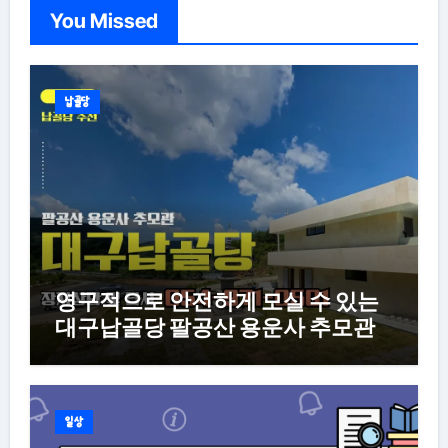
You Missed
지
매
김
납골당
영구적으로 안전하게 모실 수 있는
대구납골당 팔공산 용운사 추모관
일상