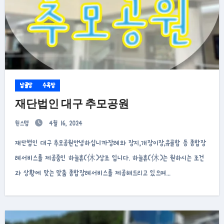
납골당
수목장
재단법인 대구 추모공원
원스텝
4월 16, 2024
재단법인 대구 추모공원안녕하십니까장례와 장지,개장이장,유골함 등 종합장
례서비스를 제공중인 하늘휴(休)상조 입니다. 하늘휴(休)는 원하시는 조건
과 상황에 맞는 맞춤 종합장례서비스를 제공해드리고 있으며…