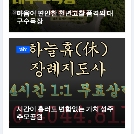
마음이 편안한 천년고찰 품격의 대
구수목장
납골당
시간이 흘러도 변함없는 가치 성주
추모공원