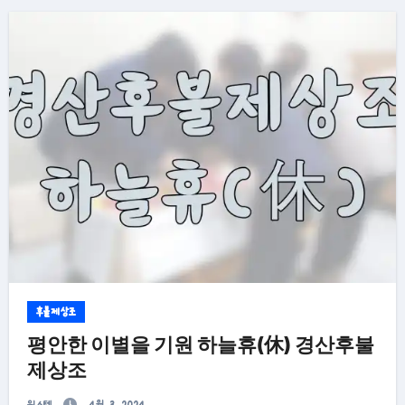
후불제상조
평안한 이별을 기원 하늘휴(休) 경산후불
제상조