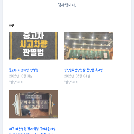
감사합니다.
관련
중고차 사고차량 판별법
경산솥뚜껑삼겹살 중산동 목구멍
2023년 10월 31일
2023년 03월 04일
"일상"에서
"일상"에서
대구 바른병원 장례식장 구미후불제상