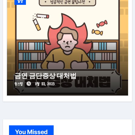
일상
금연 금단증상 대처법
원스텝
11월 22, 2023
You Missed