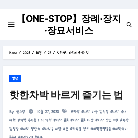
Skip
to
【ONE-STOP】장례·장지
content
·장묘서비스
Home
2023
10월
27
핫한차박 바르게 즐기는 법
일상
핫한차박 바르게 즐기는 법
By
원스텝
10월 27, 2023
#
차박
#
차박 가능 캠핑장
#
차박 국내
여행
#
차박 무시동 히터 가격
#
차박 용품
#
차박 용품 매장
#
차박 장소 추천
#
차박
캠핑장
#
차박 평탄화
#
차박용 차량 추천
#
차박용 텐트
#
차박캠핑용품
#
차박하기
좋은곳
#
차박하기 좋은차