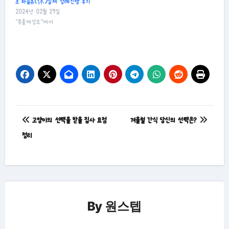
조 하늘휴(休)실제 장례진행 후기
2024년 02월 29일
"후불제상조"에서
글
고양이의 선택을 받을 집사 요점
겨울철 간식 당신의 선택은?
탐
정리
색
By
원스텝