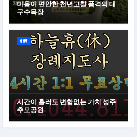
마음이 편안한 천년고찰 품격의 대
구수목장
납골당
시간이 흘러도 변함없는 가치 성주
추모공원