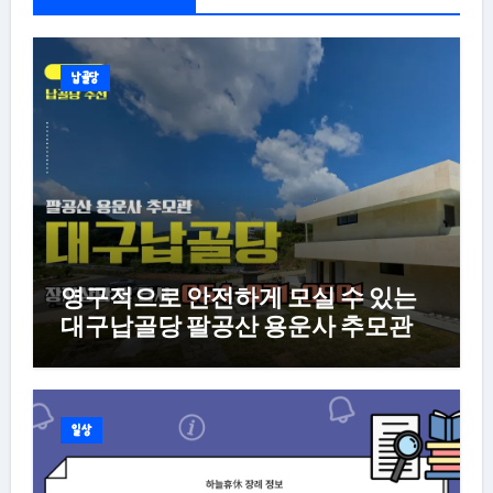
납골당
영구적으로 안전하게 모실 수 있는
대구납골당 팔공산 용운사 추모관
일상