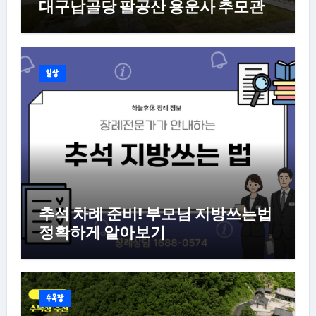
대구납골당 팔공산 용운사 추모관
일상
추석 차례 준비! 부모님 지방쓰는법
정확하게 알아보기
수목장