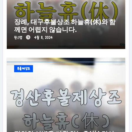
장례, 대구후불상조 하늘휴(休)와 함
께면 어렵지 않습니다.
원스텝
4월 8, 2024
후불제상조