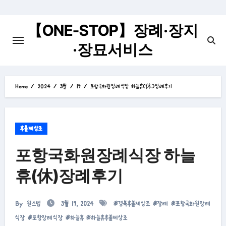
Skip
to
【ONE-STOP】장례·장지
content
·장묘서비스
Home
2024
3월
19
포항국화원장례식장 하늘휴(休)장례후기
후불제상조
포항국화원장례식장 하늘
휴(休)장례후기
By
원스텝
3월 19, 2024
#
경북후불제상조
#
장례
#
포항국화원장례
식장
#
포항장례식장
#
하늘휴
#
하늘휴후불제상조