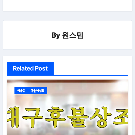
By
원스텝
Related Post
미분류
후불제상조