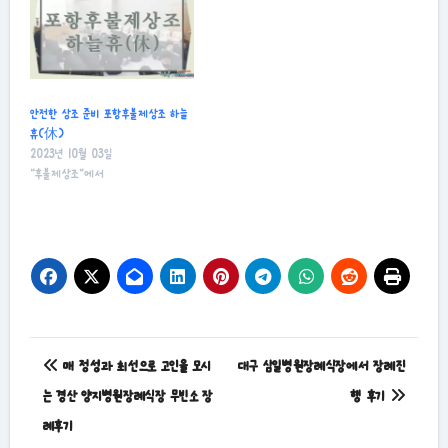
안전한 상조 준비 포항후불제상조 하늘
휴(休)
2023년 10월 03일
"후불제상조"에서
글
매 정성과 최선으로 고인을 모시
대구 삼일병원장례식장에서 장례진
탐
는 경산 양지병원장례식장 무빈소 장
행 후기
례후기
색