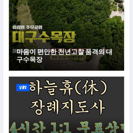
마음이 편안한 천년고찰 품격의 대
구수목장
납골당