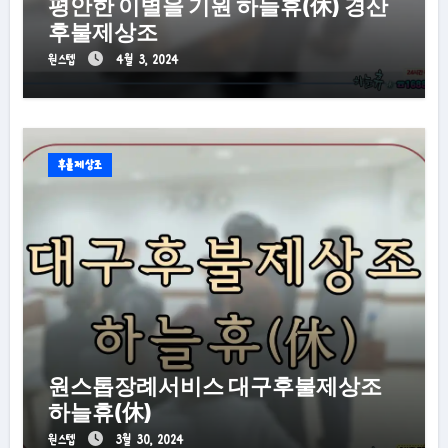
평안한 이별을 기원 하늘휴(休) 경산
후불제상조
원스텝
4월 3, 2024
후불제상조
원스톱장례서비스 대구후불제상조
하늘휴(休)
원스텝
3월 30, 2024