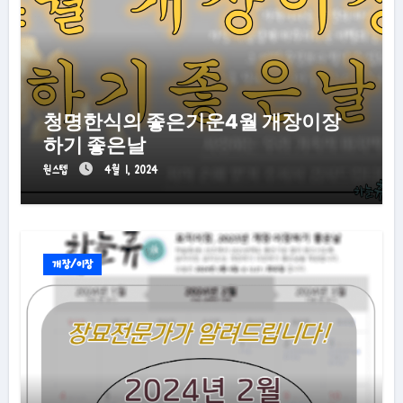
청명한식의 좋은기운4월 개장이장
하기 좋은날
원스텝
4월 1, 2024
개장/이장