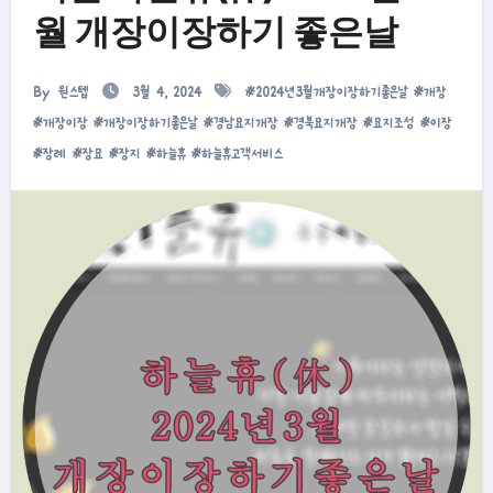
월 개장이장하기 좋은날
By
원스텝
3월 4, 2024
#
2024년3월개장이장하기좋은날
#
개장
#
개장이장
#
개장이장하기좋은날
#
경남묘지개장
#
경북묘지개장
#
묘지조성
#
이장
#
장례
#
장묘
#
장지
#
하늘휴
#
하늘휴고객서비스