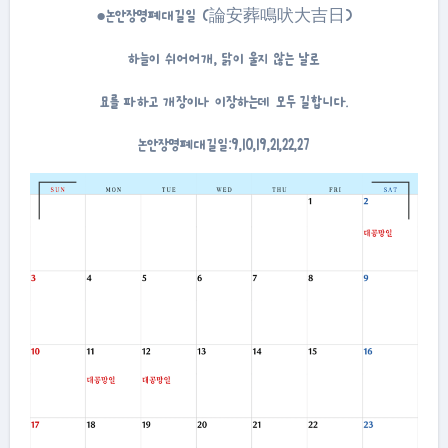
●논안장명폐대길일 (論安葬鳴吠大吉日)
하늘이 쉬어어개, 닭이 울지 않는 날로
묘를 파하고 개장이나 이장하는데 모두 길합니다.
논안장명폐대길일:9,10,19,21,22,27