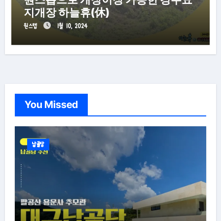
지개장 하늘휴(休)
원스텝
1월 10, 2024
You Missed
납골당