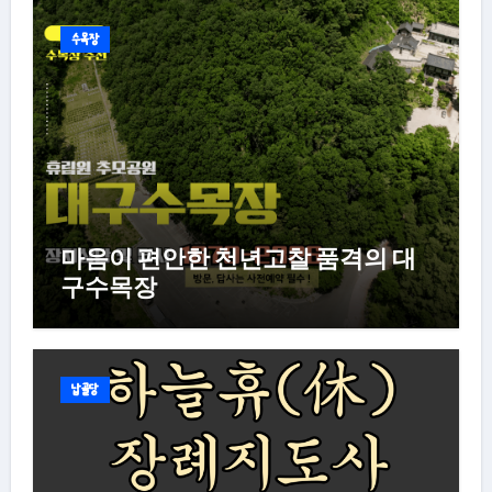
수목장
마음이 편안한 천년고찰 품격의 대
구수목장
납골당