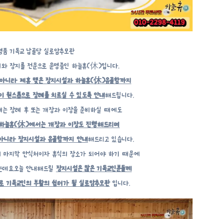
명품 기독교 납골당 실로암추모관
와 장지를 전문으로 운영중인 하늘휴(休)입니다.
 아니라 제휴 맺은 장지시설과 하늘휴(休)유골함까지
 원스톱으로 장례를 치르실 수 있도록 안내
해드립니다.
때는 장례 후 또는 개장과 이장을 준비하실 때에도
하늘휴(休)에서는 개장과 이장도 진행해드리며
아니라 장지시설과 유골함까지 안내
해드리고 있습니다.
 마지막 안식처이자 휴식의 장소가 되어야 하기 때문에
없는데요.오늘 안내해드릴
장지시설은 많은 기독교인분들께
 기독교인의 부활의 쉼터가 될 실로암추모관
입니다.