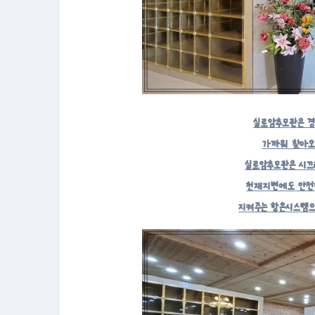
실로암추모관은 경
가까워 찾아오
실로암추모관은 시
천재지변에도 안전
지켜주는 항온시스템으