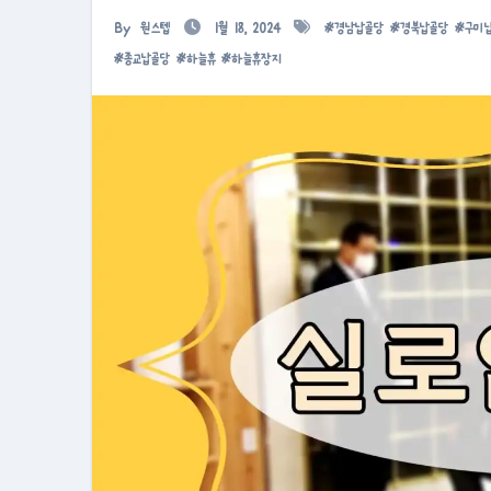
By
원스텝
1월 18, 2024
#
경남납골당
#
경북납골당
#
구미
#
종교납골당
#
하늘휴
#
하늘휴장지