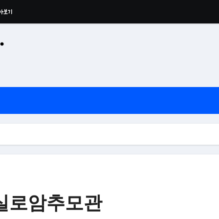
·
공산 용운사 추모관
 실로암추모관