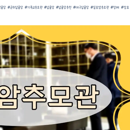
납골당
#
군위납골당
#
기독교추모관
#
납골당
#
납골당추천
#
대구납골당
#
실로암추모관
#
장례
#
장묘