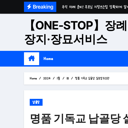
Skip
Breaking
마음이 편안한 천년고찰 품격의 대구수목장
to
시간이 흘러도 변함없는 가치 성주 추모공원
content
【ONE-STOP】장례
치유와 위로의 공간 기독교전용 김천 납골당
장지·장묘서비스
위로와 추억의 장소 울산 수목장
재단법인 대구 추모공원
Home
접근성과 안정성을 갖춘 부산 평장
재단법인 효심추모공원(현 삼랑진추모공원)
Home
2024
1월
18
명품 기독교 납골당 실로암추모관
영구적으로 안전하게 모실 수 있는 대구납골당 팔
납골당
명품 기독교 납골당