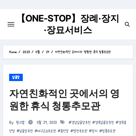
Skip
to
【ONE-STOP】장례·장지
content
·장묘서비스
Home
2023
11월
29
자연친화적인 곳에서의 영원한 휴식 청통추모관
납골당
자연친화적인 곳에서의 영
원한 휴식 청통추모관
By
원스텝
11월 29, 2023
#
경남납골당추천
#
경북납골당추천
#
경북봉
안당
#
납골당추천
#
대구근교추모관
#
봉안당
#
영천추모관
#
장지
#
청통추모관