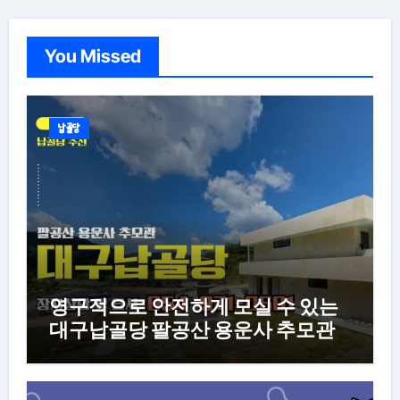
You Missed
납골당
영구적으로 안전하게 모실 수 있는
대구납골당 팔공산 용운사 추모관