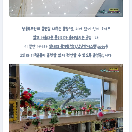
청통추모관의 봉안실 내부는 통창
으로 되어 있어 언제 오셔도
밝고 아름다운 분위기가 흘러넘치는 곳
입니다.
이 뿐만 아니라
실내의 공기청정기,냉난방시스템,cctv
등
고인과 가족분들이 불편함 없이 편안할 수 있도록 운영중
입니다.