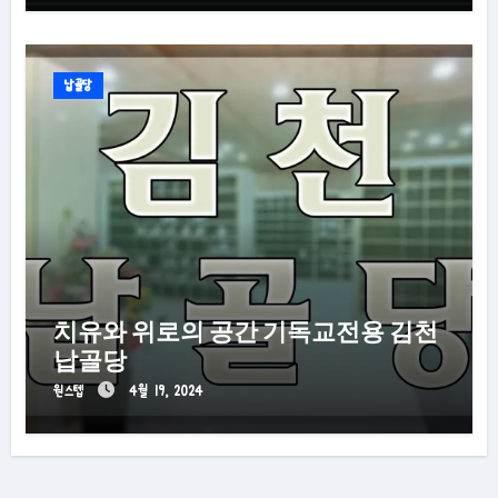
납골당
치유와 위로의 공간 기독교전용 김천
납골당
원스텝
4월 19, 2024