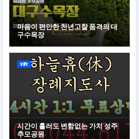
마음이 편안한 천년고찰 품격의 대
구수목장
납골당
시간이 흘러도 변함없는 가치 성주
추모공원