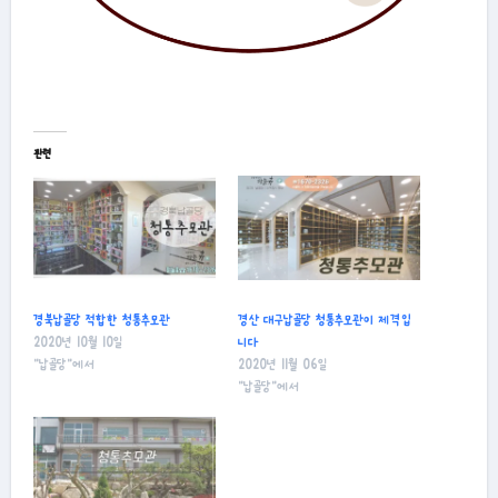
관련
경북납골당 적합한 청통추모관
경산 대구납골당 청통추모관이 제격입
2020년 10월 10일
니다
"납골당"에서
2020년 11월 06일
"납골당"에서