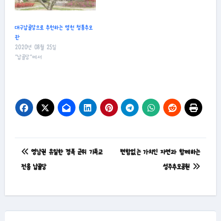
대구납골당으로 추천하는 영천 청통추모
관
2020년 08월 25일
"납골당"에서
글
영남권 유일한 경북 군위 기독교
변함없는 가치인 자연과 함께하는
탐
전용 납골당
성주추모공원
색