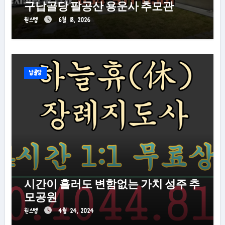
구납골당 팔공산 용운사 추모관
원스텝
6월 18, 2026
납골당
시간이 흘러도 변함없는 가치 성주 추
모공원
원스텝
4월 24, 2024