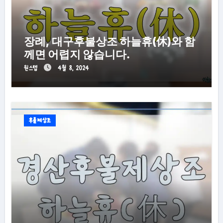
장례, 대구후불상조 하늘휴(休)와 함
께면 어렵지 않습니다.
원스텝
4월 8, 2024
후불제상조