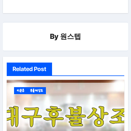
색
By
원스텝
Related Post
미분류
후불제상조