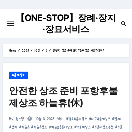
Skip
to
【ONE-STOP】장례·장지
content
·장묘서비스
Home
2023
10월
3
안전한 상조 준비 포항후불제상조 하늘휴(休)
후불제상조
안전한 상조 준비 포항후불
제상조 하늘휴(休)
By
원스텝
10월 3, 2023
#
경북후불제상조
#
대구후불제상조
#
장례
#
장지
#
하늘휴
#
하늘휴상조
#
하늘휴후불제상조
#
후불제상조
#
후불제상조추천
#
후불