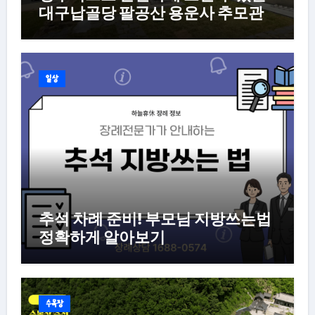
대구납골당 팔공산 용운사 추모관
일상
추석 차례 준비! 부모님 지방쓰는법
정확하게 알아보기
수목장