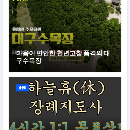
마음이 편안한 천년고찰 품격의 대
구수목장
납골당