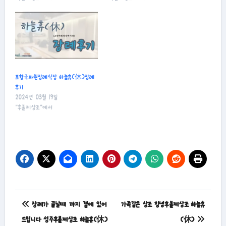
포항국화원장례식장 하늘휴(休)장례
후기
2024년 03월 19일
"후불제상조"에서
글
장례가 끝날때 까지 곁에 있어
가족같은 상조 창녕후불제상조 하늘휴
탐
드립니다 성주후불제상조 하늘휴(休)
(休)