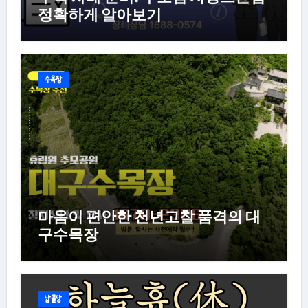
정확하게 알아보기
수목장
마음이 편안한 천년고찰 품격의 대
구수목장
납골당