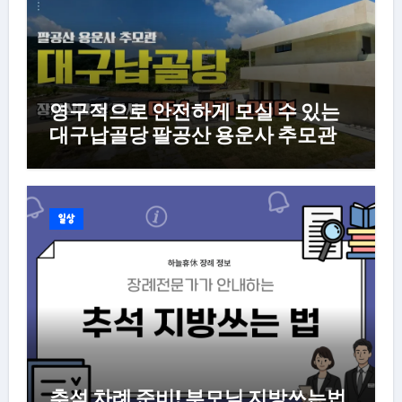
영구적으로 안전하게 모실 수 있는
대구납골당 팔공산 용운사 추모관
일상
추석 차례 준비! 부모님 지방쓰는법