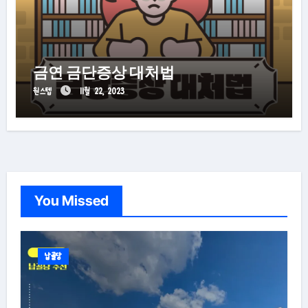
금연 금단증상 대처법
원스텝
11월 22, 2023
You Missed
납골당