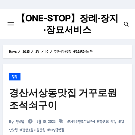
Skip
to
【ONE-STOP】장례·장지
content
·장묘서비스
Home
2023
2월
10
경산서상동맛집 거꾸로원조석쇠구이
일상
경산서상동맛집 거꾸로원
조석쇠구이
By
원스텝
2월 10, 2023
#
거꾸로원조석쇠구이
#
경산고기맛집
#
경
산맛집
#
경산소갈비살맛집
#
서상동맛집