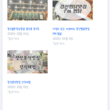
경산솥뚜껑삼겹살 중산동 목구멍
가성비 있는 세트메뉴 경산찜닭맛집
2023년 03월 04일
I’M 찜닭
"일상"에서
2023년 04월 13일
"일상"에서
경산분식맛집 간식대첩
2023년 03월 03일
"일상"에서