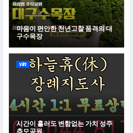
마음이 편안한 천년고찰 품격의 대
구수목장
납골당
시간이 흘러도 변함없는 가치 성주
추모공원