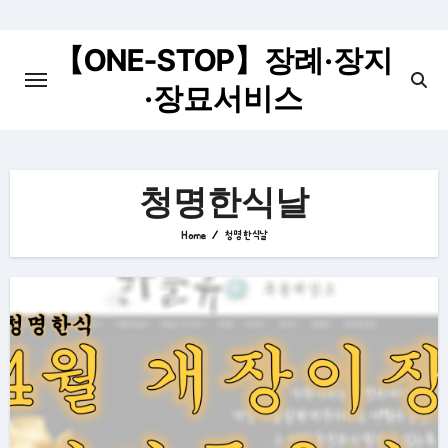
Skip
to
【ONE-STOP】장례·장지
content
·장묘서비스
청명한식날
Home
청명한식날