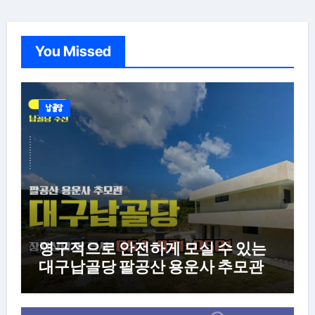
You Missed
납골당
영구적으로 안전하게 모실 수 있는
대구납골당 팔공산 용운사 추모관