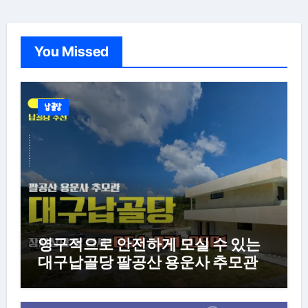
페
이
You Missed
지
매
김
납골당
영구적으로 안전하게 모실 수 있는
대구납골당 팔공산 용운사 추모관