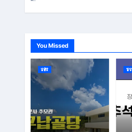
You Missed
납골당
일상