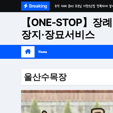
Skip
Breaking
추석 차례 준비! 부모님 지방쓰는법 정확하게 알
to
마음이 편안한 천년고찰 품격의 대구수목장
content
【ONE-STOP】장례
시간이 흘러도 변함없는 가치 성주 추모공원
장지·장묘서비스
치유와 위로의 공간 기독교전용 김천 납골당
위로와 추억의 장소 울산 수목장
Home
재단법인 대구 추모공원
접근성과 안정성을 갖춘 부산 평장
울산수목장
재단법인 효심추모공원(현 삼랑진추모공원)
영구적으로 안전하게 모실 수 있는 대구납골당 팔