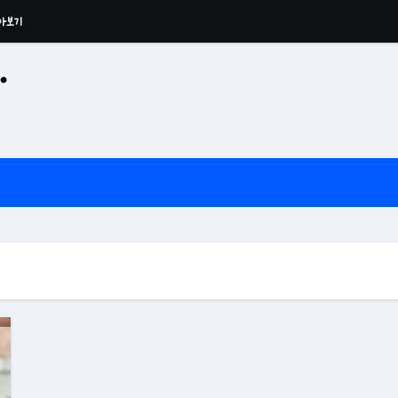
아보기
·
공산 용운사 추모관