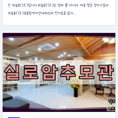
인 하늘휴(休)입니다.하늘휴(休)는 장례 뿐 아니라 제휴 맺은 장지시설과
하늘휴(休)유골함까지안내해드려 번거로움 없이…