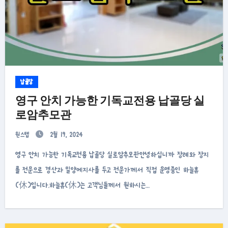
납골당
영구 안치 가능한 기독교전용 납골당 실
로암추모관
원스텝
2월 19, 2024
영구 안치 가능한 기독교전용 납골당 실로암추모관안녕하십니까 장례와 장지
를 전문으로 경산과 밀양에지사를 두고 전문가께서 직접 운영중인 하늘휴
(休)입니다.하늘휴(休)는 고객님들께서 원하시는…