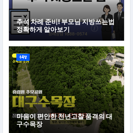
추석 차례 준비! 부모님 지방쓰는법
정확하게 알아보기
수목장
마음이 편안한 천년고찰 품격의 대
구수목장