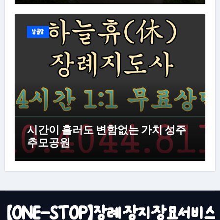
납골당
시간이 흘러도 변함없는 가치 성주
추모공원
【ONE-STOP】장례·장지·장묘서비스