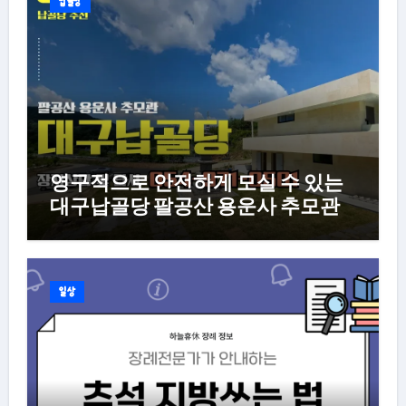
납골당
영구적으로 안전하게 모실 수 있는
대구납골당 팔공산 용운사 추모관
일상