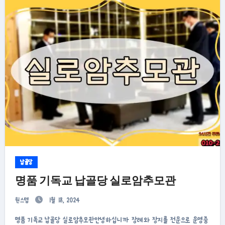
납골당
명품 기독교 납골당 실로암추모관
원스텝
1월 18, 2024
명품 기독교 납골당 실로암추모관안녕하십니까 장례와 장지를 전문으로 운영중