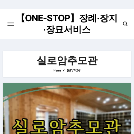
Skip
to
【ONE-STOP】장례·장지
content
·장묘서비스
실로암추모관
Home
실로암추모관