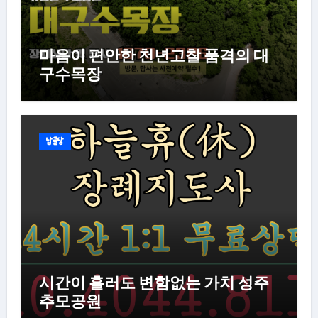
마음이 편안한 천년고찰 품격의 대
구수목장
납골당
시간이 흘러도 변함없는 가치 성주
추모공원