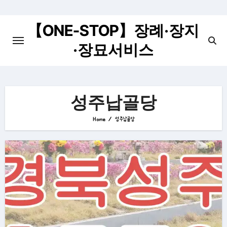
Skip
to
【ONE-STOP】장례·장지
content
·장묘서비스
성주납골당
Home
성주납골당