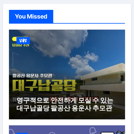
You Missed
납골당
영구적으로 안전하게 모실 수 있는
대구납골당 팔공산 용운사 추모관