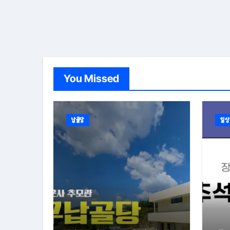
You Missed
납골당
일상