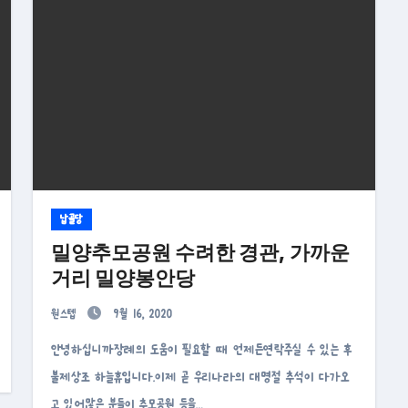
납골당
밀양추모공원 수려한 경관, 가까운
거리 밀양봉안당
원스텝
9월 16, 2020
안녕하십니까장례의 도움이 필요할 때 언제든연락주실 수 있는 후
불제상조 하늘휴입니다.이제 곧 우리나라의 대명절 추석이 다가오
고 있어많은 분들이 추모공원 등을…