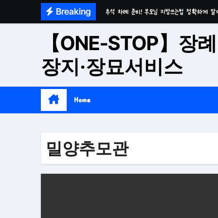
Skip
Breaking
추석 차례 준비! 부모님 지방쓰는법 정확하게 알
to
마음이 편안한 천년고찰 품격의 대구수목장
content
【ONE-STOP】장례
시간이 흘러도 변함없는 가치 성주 추모공원
장지·장묘서비스
치유와 위로의 공간 기독교전용 김천 납골당
위로와 추억의 장소 울산 수목장
Home
재단법인 대구 추모공원
접근성과 안정성을 갖춘 부산 평장
밀양추모관
재단법인 효심추모공원(현 삼랑진추모공원)
영구적으로 안전하게 모실 수 있는 대구납골당 팔