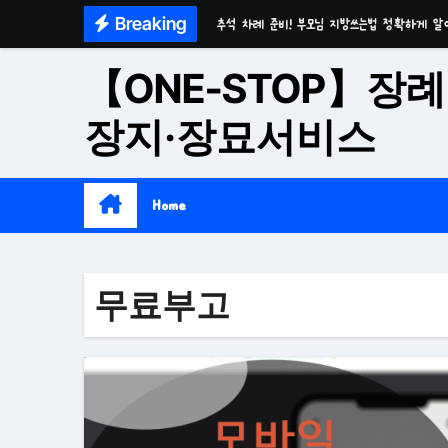
Skip
Breaking
추석 차례 준비! 부모님 지방쓰는법 정확하게 알
to
마음이 편안한 천년고찰 품격의 대구수목장
content
【ONE-STOP】장례
시간이 흘러도 변함없는 가치 성주 추모공원
장지·장묘서비스
치유와 위로의 공간 기독교전용 김천 납골당
위로와 추억의 장소 울산 수목장
Home
재단법인 대구 추모공원
접근성과 안정성을 갖춘 부산 평장
무료부고
재단법인 효심추모공원(현 삼랑진추모공원)
영구적으로 안전하게 모실 수 있는 대구납골당 팔