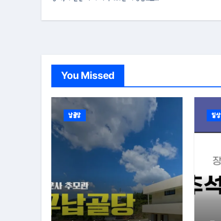
You Missed
납골당
일상