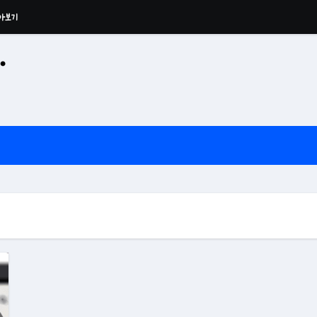
아보기
·
공산 용운사 추모관