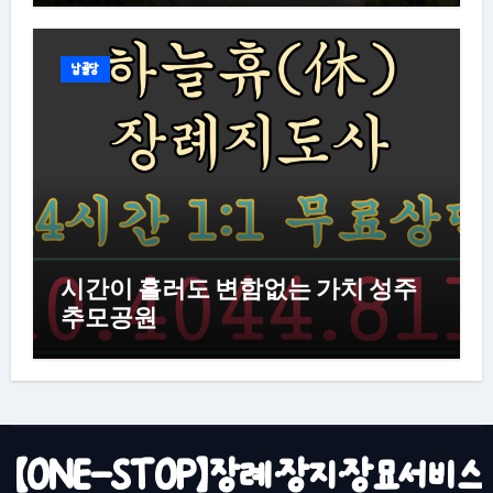
납골당
시간이 흘러도 변함없는 가치 성주
추모공원
【ONE-STOP】장례·장지·장묘서비스