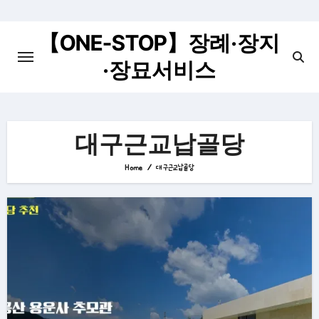
Skip
to
【ONE-STOP】장례·장지
content
·장묘서비스
대구근교납골당
Home
대구근교납골당