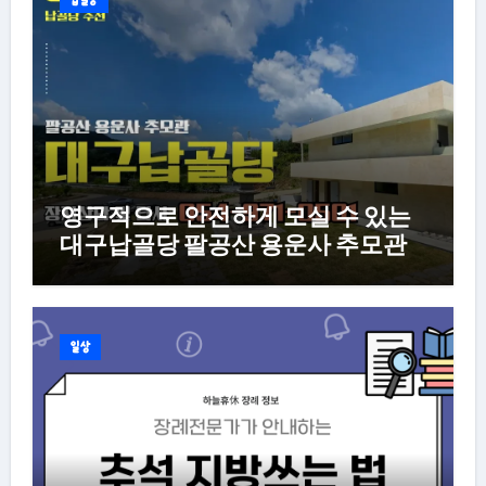
납골당
영구적으로 안전하게 모실 수 있는
대구납골당 팔공산 용운사 추모관
일상