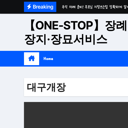
Skip
Breaking
추석 차례 준비! 부모님 지방쓰는법 정확하게 알
to
마음이 편안한 천년고찰 품격의 대구수목장
content
【ONE-STOP】장례
시간이 흘러도 변함없는 가치 성주 추모공원
장지·장묘서비스
치유와 위로의 공간 기독교전용 김천 납골당
위로와 추억의 장소 울산 수목장
Home
재단법인 대구 추모공원
접근성과 안정성을 갖춘 부산 평장
대구개장
재단법인 효심추모공원(현 삼랑진추모공원)
영구적으로 안전하게 모실 수 있는 대구납골당 팔