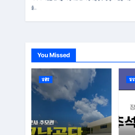
을…
You Missed
납골당
일상