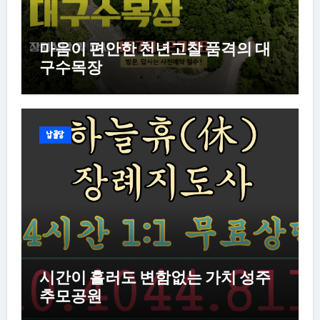
마음이 편안한 천년고찰 품격의 대
구수목장
납골당
시간이 흘러도 변함없는 가치 성주
추모공원