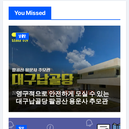
You Missed
납골당
영구적으로 안전하게 모실 수 있는
대구납골당 팔공산 용운사 추모관
일상