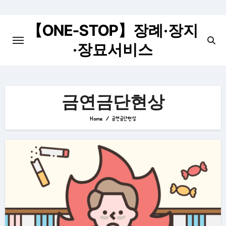
Skip
to
【ONE-STOP】장례·장지
content
·장묘서비스
금연금단현상
Home
금연금단현상