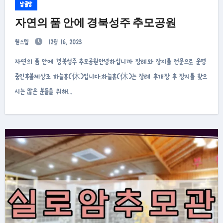
납골당
자연의 품 안에 경북성주 추모공원
원스텝
12월 16, 2023
자연의 품 안에 경북성주 추모공원안녕하십니까 장례와 장지를 전문으로 운영
중인후불제상조 하늘휴(休)입니다.하늘휴(休)는 장례 후개장 후 장지를 찾으
시는 많은 분들을 위해…