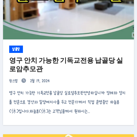
납골당
영구 안치 가능한 기독교전용 납골당 실
로암추모관
원스텝
2월 19, 2024
영구 안치 가능한 기독교전용 납골당 실로암추모관안녕하십니까 장례와 장지
를 전문으로 경산과 밀양에지사를 두고 전문가께서 직접 운영중인 하늘휴
(休)입니다.하늘휴(休)는 고객님들께서 원하시는…