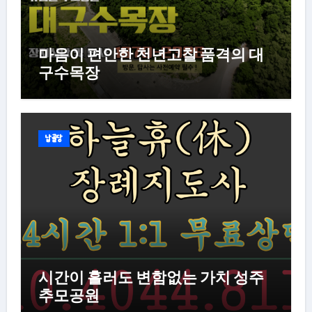
마음이 편안한 천년고찰 품격의 대
구수목장
납골당
시간이 흘러도 변함없는 가치 성주
추모공원