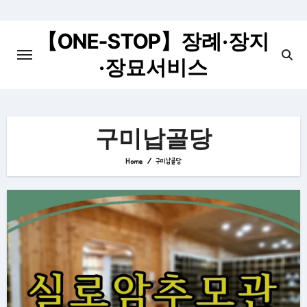
Skip
to
【ONE-STOP】장례·장지
content
·장묘서비스
구미납골당
Home
구미납골당