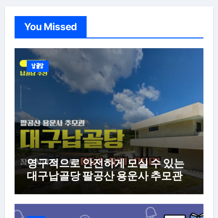
You Missed
납골당
영구적으로 안전하게 모실 수 있는
대구납골당 팔공산 용운사 추모관