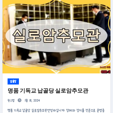
납골당
명품 기독교 납골당 실로암추모관
원스텝
1월 18, 2024
명품 기독교 납골당 실로암추모관안녕하십니까 장례와 장지를 전문으로 운영중