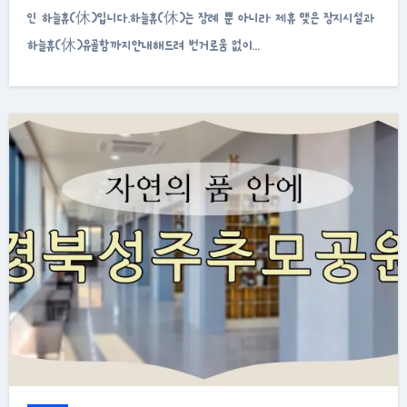
인 하늘휴(休)입니다.하늘휴(休)는 장례 뿐 아니라 제휴 맺은 장지시설과
하늘휴(休)유골함까지안내해드려 번거로움 없이…