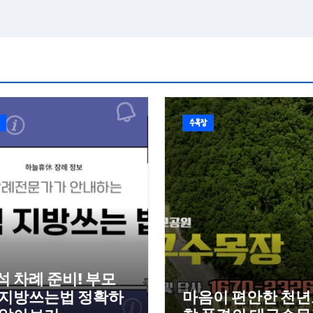
수목장
석 차례 준비! 부모
 지방쓰는법 정확하
마음이 편안한 천