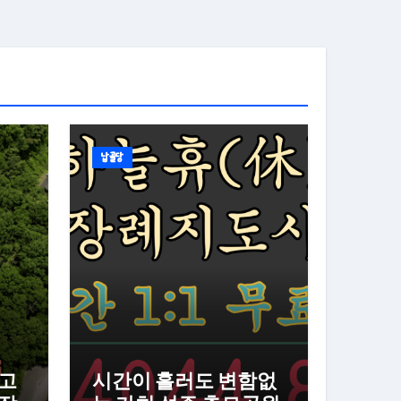
납골당
년고
시간이 흘러도 변함없