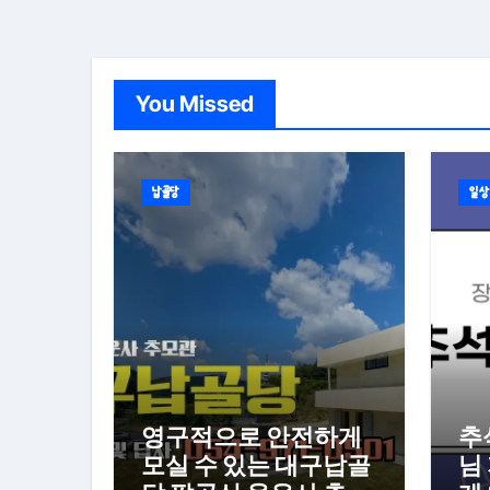
You Missed
납골당
일상
영구적으로 안전하게
추
모실 수 있는 대구납골
님