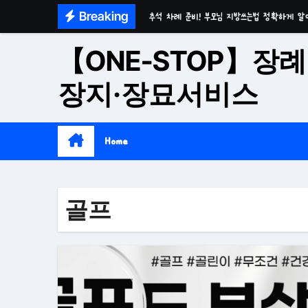
Skip
Breaking
추석 차례 준비! 부모님 지방쓰는법 정확하게 알
to
마음이 편안한 천년고찰 품격의 대구수목장
content
【ONE-STOP】장례
시간이 흘러도 변함없는 가치 성주 추모공원
장지·장묘서비스
치유와 위로의 공간 기독교전용 김천 납골당
위로와 추억의 장소 울산 수목장
Home
재단법인 대구 추모공원
접근성과 안정성을 갖춘 부산 평장
골프
재단법인 효심추모공원(현 삼랑진추모공원)
영구적으로 안전하게 모실 수 있는 대구납골당 팔