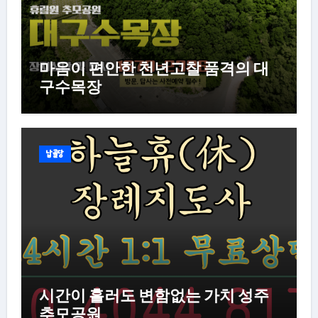
마음이 편안한 천년고찰 품격의 대
구수목장
납골당
시간이 흘러도 변함없는 가치 성주
추모공원