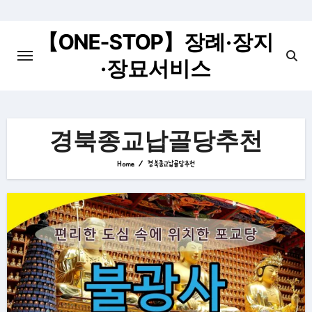
Skip
to
【ONE-STOP】장례·장지
content
·장묘서비스
경북종교납골당추천
Home
경북종교납골당추천