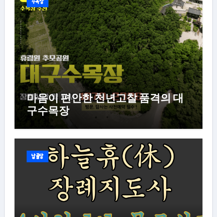
수목장
마음이 편안한 천년고찰 품격의 대
구수목장
납골당