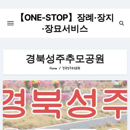
Skip
to
【ONE-STOP】장례·장지
content
·장묘서비스
경북성주추모공원
Home
경북성주추모공원