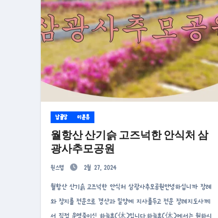
납골당
미분류
월항산 산기슭 고즈넉한 안식처 삼
광사추모공원
원스텝
2월 27, 2024
월항산 산기슭 고즈넉한 안식처 삼광사추모공원안녕하십니까 장례
와 장지를 전문으로 경산과 밀양에 지사를두고 전문 장례지도사께
서 직접 운영중이신 하늘휴(休)입니다.하늘휴(休)에서는 원하시