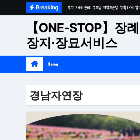
Skip
Breaking
추석 차례 준비! 부모님 지방쓰는법 정확하게 알
to
마음이 편안한 천년고찰 품격의 대구수목장
content
【ONE-STOP】장례
시간이 흘러도 변함없는 가치 성주 추모공원
장지·장묘서비스
치유와 위로의 공간 기독교전용 김천 납골당
위로와 추억의 장소 울산 수목장
Home
재단법인 대구 추모공원
접근성과 안정성을 갖춘 부산 평장
경남자연장
재단법인 효심추모공원(현 삼랑진추모공원)
영구적으로 안전하게 모실 수 있는 대구납골당 팔