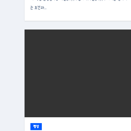
는 조건과…
평장