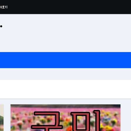
아보기
·
공산 용운사 추모관