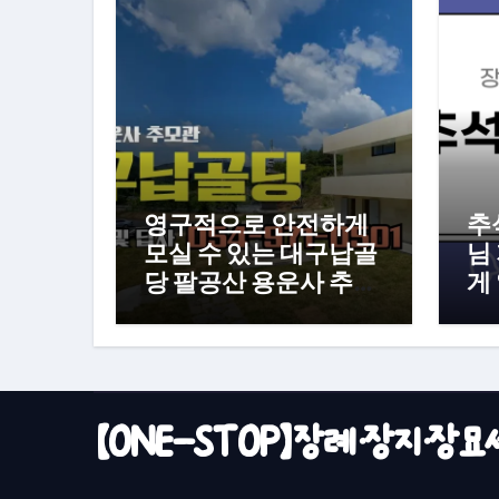
영구적으로 안전하게
추
모실 수 있는 대구납골
님
당 팔공산 용운사 추모
게
관
【ONE-STOP】장례·장지·장