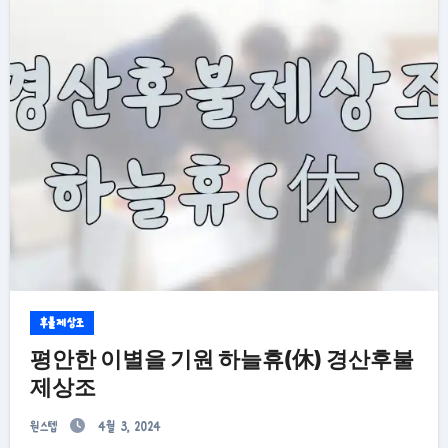
후불제상조
평안한 이별을 기원 하늘휴(休) 경산후불
제상조
원스텝
4월 3, 2024