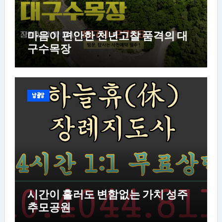
마음이 편안한 천년고찰 품격의 대
구수목장
납골당
시간이 흘러도 변함없는 가치 성주
추모공원