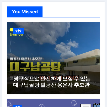
이
You Missed
지
매
김
납골당
영구적으로 안전하게 모실 수 있는
대구납골당 팔공산 용운사 추모관