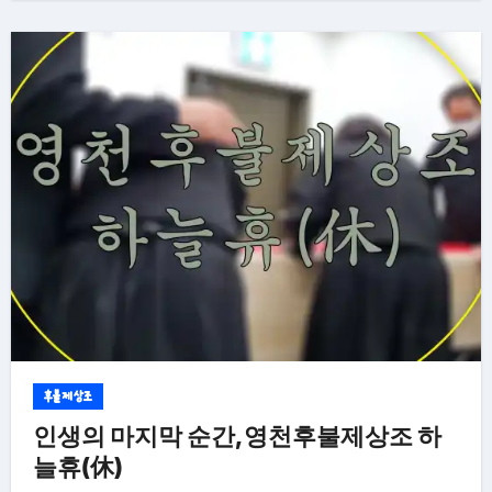
후불제상조
인생의 마지막 순간,영천후불제상조 하
늘휴(休)