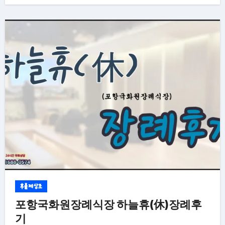
후불제상조
포항국화원장례식장 하늘휴(休)장례후
기