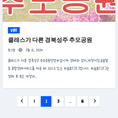
납골당
클래스가 다른 경북성주 추모공원
원스텝
3월 15, 2024
클래스가 다른 경북성주 추모공원안녕하십니까 장례와 장지,개장이장,유골함
등 종합장례서비스를 제공 해 드리고 있는 하늘휴(休)입니다. 하늘휴(休)는
장례 후 또는 개장과…
글
1
2
3
…
16
페