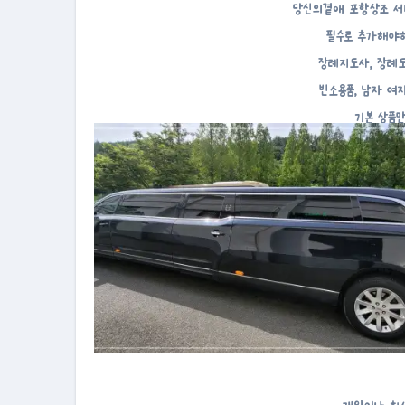
당신의곁애 포항상조 서
필수로 추가해야하
장례지도사, 장례도우
빈소용품, 남자 여
기본 상품만