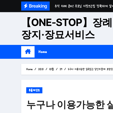
Skip
Breaking
마음이 편안한 천년고찰 품격의 대구수목장
to
시간이 흘러도 변함없는 가치 성주 추모공원
content
【ONE-STOP】장례
치유와 위로의 공간 기독교전용 김천 납골당
장지·장묘서비스
위로와 추억의 장소 울산 수목장
재단법인 대구 추모공원
Home
접근성과 안정성을 갖춘 부산 평장
재단법인 효심추모공원(현 삼랑진추모공원)
Home
2021
10월
29
누구나 이용가능한 실속있는 당신의곁애 포항상
영구적으로 안전하게 모실 수 있는 대구납골당 팔
후불제상조
누구나 이용가능한 