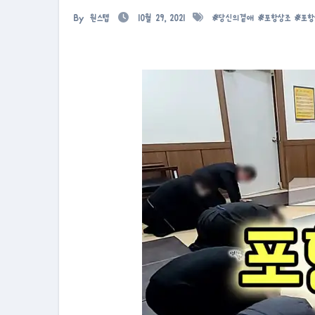
By
원스텝
10월 29, 2021
#
당신의곁애
#
포항상조
#
포항