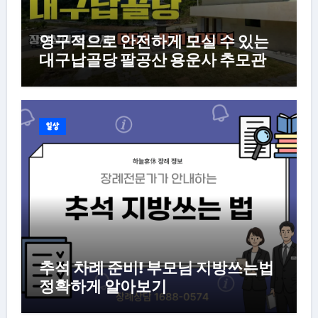
영구적으로 안전하게 모실 수 있는
대구납골당 팔공산 용운사 추모관
일상
추석 차례 준비! 부모님 지방쓰는법
정확하게 알아보기