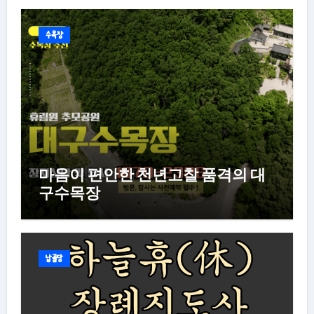
수목장
마음이 편안한 천년고찰 품격의 대
구수목장
납골당