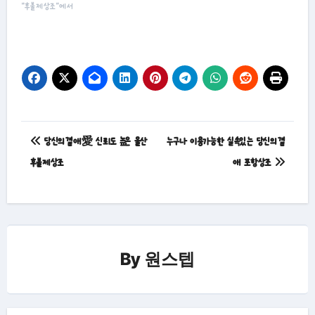
"후불제상조"에서
글
당신의곁애愛 신뢰도 높은 울산
누구나 이용가능한 실속있는 당신의곁
탐
후불제상조
애 포항상조
색
By
원스텝