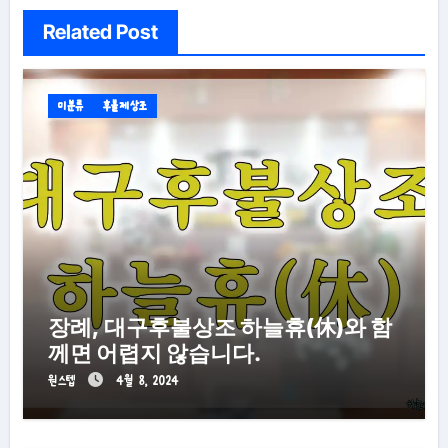
Related Post
미분류
후불제상조
장례, 대구후불상조 하늘휴(休)와 함
께면 어렵지 않습니다.
원스텝
4월 8, 2024