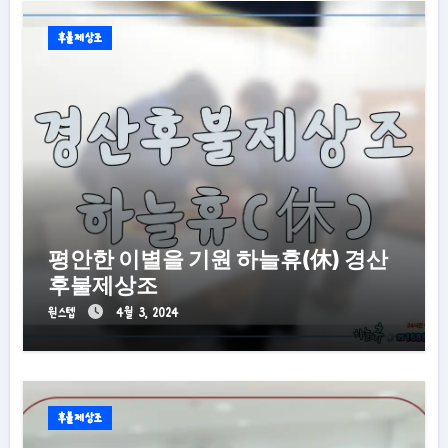
후불제상조
평안한 이별을 기원 하늘휴(休) 경산
후불제상조
원스텝
4월 3, 2024
후불제상조