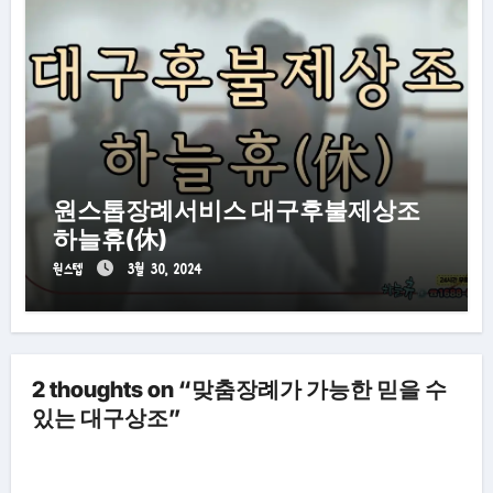
원스톱장례서비스 대구후불제상조
하늘휴(休)
원스텝
3월 30, 2024
2 thoughts on “맞춤장례가 가능한 믿을 수
있는 대구상조”