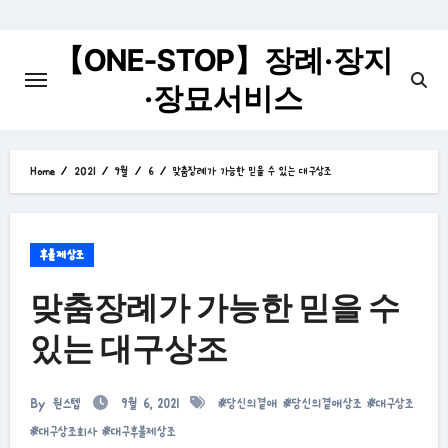
Skip
to
【ONE-STOP】장례·장지
content
·장묘서비스
Home
2021
9월
6
맞춤장례가 가능한 믿을 수 있는 대구상조
후불제상조
맞춤장례가 가능한 믿을 수
있는 대구상조
By
원스텝
9월 6, 2021
#
당신의곁애
#
당신의곁애상조
#
대구상조
#
대구상조회사
#
대구후불제상조