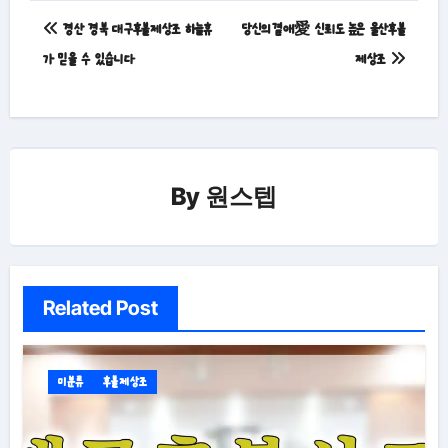
글
경산 경북 대구후불제상조 하늘휴
당신의곁애愛 신뢰도 높은 울산후불
탐
가 믿을 수 있습니다
제상조
색
By
원스텝
Related Post
미분류
후불제상조