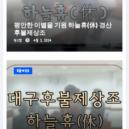
평안한 이별을 기원 하늘휴(休) 경산
후불제상조
원스텝
4월 3, 2024
후불제상조