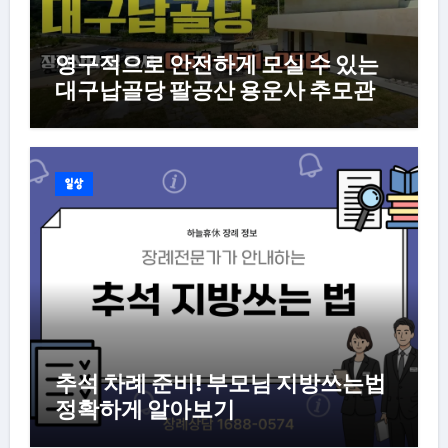
영구적으로 안전하게 모실 수 있는
대구납골당 팔공산 용운사 추모관
일상
추석 차례 준비! 부모님 지방쓰는법
정확하게 알아보기