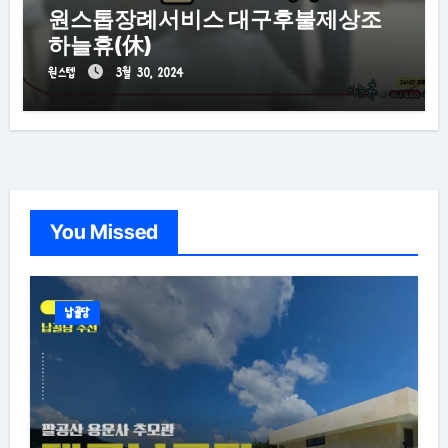
원스톱장례서비스 대구후불제상조
하늘휴(休)
원스텝
3월 30, 2024
You Missed
납골당