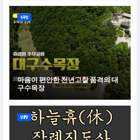
수목장
마음이 편안한 천년고찰 품격의 대
구수목장
납골당