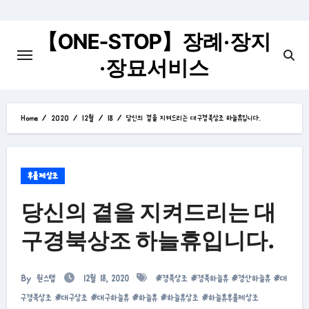
Skip
to
【ONE-STOP】장례·장지
content
·장묘서비스
Home
2020
12월
18
당신의 곁을 지켜드리는 대구경북상조 하늘휴입니다.
후불제상조
당신의 곁을 지켜드리는 대
구경북상조 하늘휴입니다.
By
원스텝
12월 18, 2020
#
경북상조
#
경북하늘휴
#
경산하늘휴
#
대
구경북상조
#
대구상조
#
대구하늘휴
#
하늘휴
#
하늘휴상조
#
하늘휴후불제상조