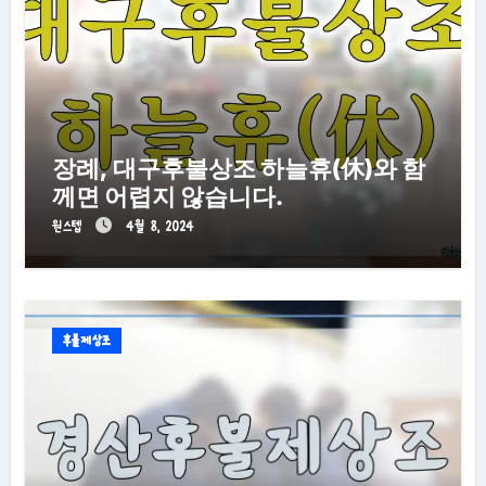
장례, 대구후불상조 하늘휴(休)와 함
께면 어렵지 않습니다.
원스텝
4월 8, 2024
후불제상조