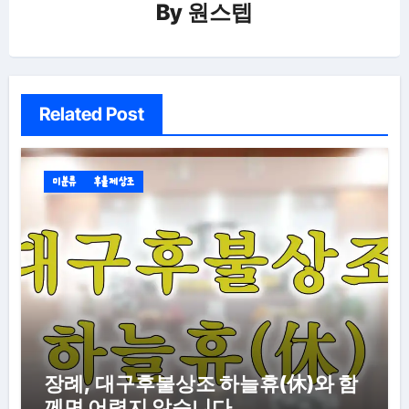
By
원스텝
Related Post
미분류
후불제상조
장례, 대구후불상조 하늘휴(休)와 함
께면 어렵지 않습니다.