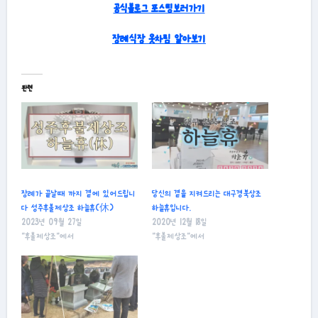
공식블로그 포스팅보러가기
장례식장 옷차림 알아보기
관련
장례가 끝날때 까지 곁에 있어드립니
당신의 곁을 지켜드리는 대구경북상조
다 성주후불제상조 하늘휴(休)
하늘휴입니다.
2023년 09월 27일
2020년 12월 18일
"후불제상조"에서
"후불제상조"에서