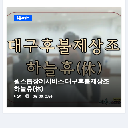
후불제상조
원스톱장례서비스 대구후불제상조
하늘휴(休)
원스텝
3월 30, 2024