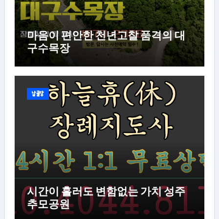
마음이 편안한 천년고찰 품격의 대
구수목장
납골당
시간이 흘러도 변함없는 가치 성주
추모공원