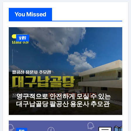
You Missed
납골당
영구적으로 안전하게 모실 수 있는
대구납골당 팔공산 용운사 추모관