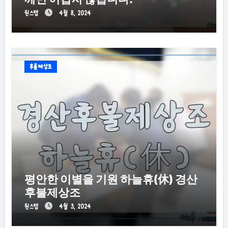
원스텝
4월 8, 2024
후불제상조
평안한 이별을 기원 하늘휴(休) 경산
후불제상조
원스텝
4월 3, 2024