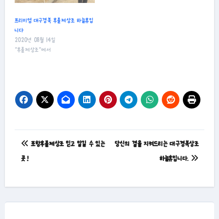
프리미엄 대구경북 후불제상조 하늘휴입
니다
2020년 08월 14일
"후불제상조"에서
글
포항후불제상조 믿고 맡길 수 있는
당신의 곁을 지켜드리는 대구경북상조
탐
곳 !
하늘휴입니다.
색