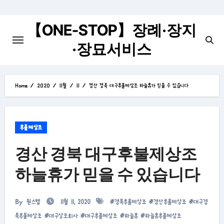
Skip
to
【ONE-STOP】장례·장지
content
·장묘서비스
Home
2020
11월
11
경산 경북 대구후불제상조 하늘휴가 믿을 수 있습니다
후불제상조
경산 경북 대구후불제상조
하늘휴가 믿을 수 있습니다
By
원스텝
11월 11, 2020
#
경북후불제상조
#
경산후불제상조
#
대구경
북후불제상조
#
대구상조회사
#
대구후불제상조
#
하늘휴
#
하늘휴후불제상조