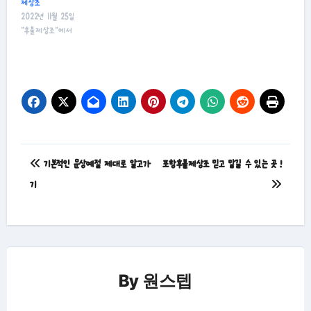
제상조
2022년 11월 25일
"후불제상조"에서
글
기본적인 문상예절 제대로 알고가
포항후불제상조 믿고 맡길 수 있는 곳 !
탐
기
색
By
원스텝