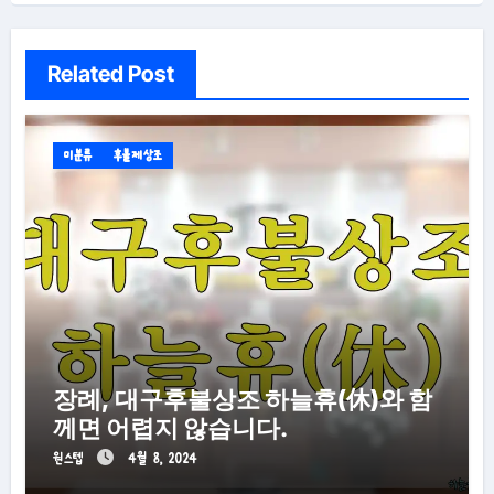
Related Post
미분류
후불제상조
장례, 대구후불상조 하늘휴(休)와 함
께면 어렵지 않습니다.
원스텝
4월 8, 2024