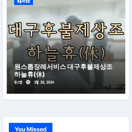
후불제상조
원스톱장례서비스 대구후불제상조
하늘휴(休)
원스텝
3월 30, 2024
You Missed