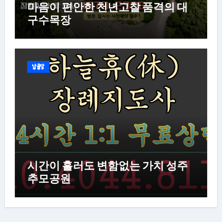
마음이 편안한 천년고찰 품격의 대
구수목장
납골당
시간이 흘러도 변함없는 가치 성주
추모공원