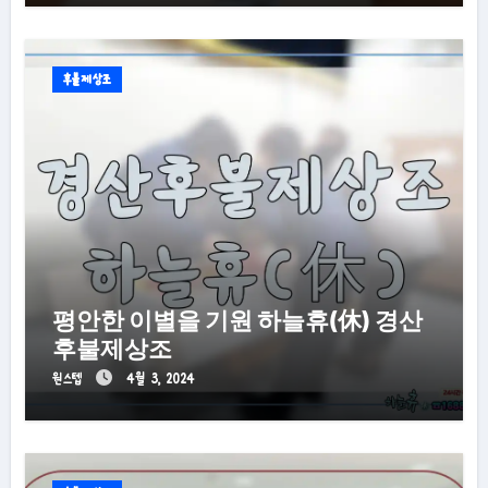
후불제상조
평안한 이별을 기원 하늘휴(休) 경산
후불제상조
원스텝
4월 3, 2024