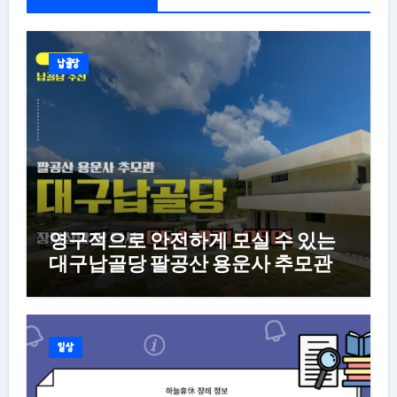
납골당
영구적으로 안전하게 모실 수 있는
대구납골당 팔공산 용운사 추모관
일상