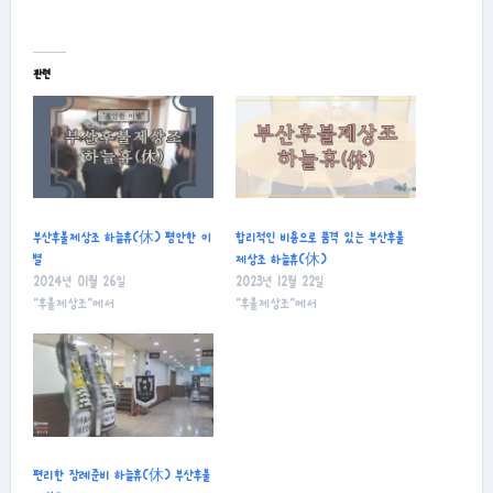
관련
부산후불제상조 하늘휴(休) 평안한 이
합리적인 비용으로 품격 있는 부산후불
별
제상조 하늘휴(休)
2024년 01월 26일
2023년 12월 22일
"후불제상조"에서
"후불제상조"에서
편리한 장례준비 하늘휴(休) 부산후불