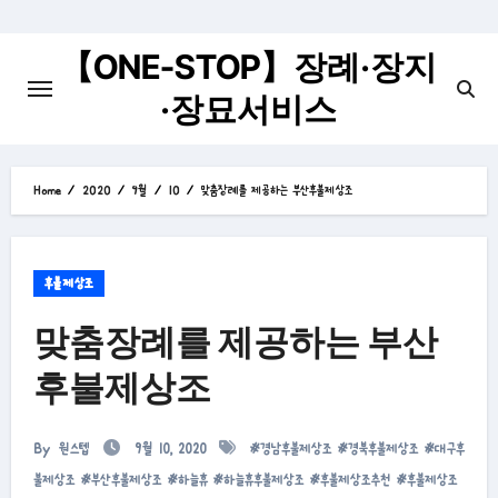
Skip
to
【ONE-STOP】장례·장지
content
·장묘서비스
Home
2020
9월
10
맞춤장례를 제공하는 부산후불제상조
후불제상조
맞춤장례를 제공하는 부산
후불제상조
By
원스텝
9월 10, 2020
#
경남후불제상조
#
경북후불제상조
#
대구후
불제상조
#
부산후불제상조
#
하늘휴
#
하늘휴후불제상조
#
후불제상조추천
#
후불제상조