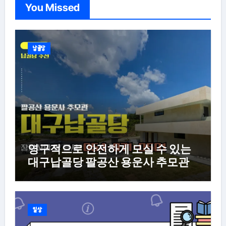
You Missed
납골당
영구적으로 안전하게 모실 수 있는
대구납골당 팔공산 용운사 추모관
일상