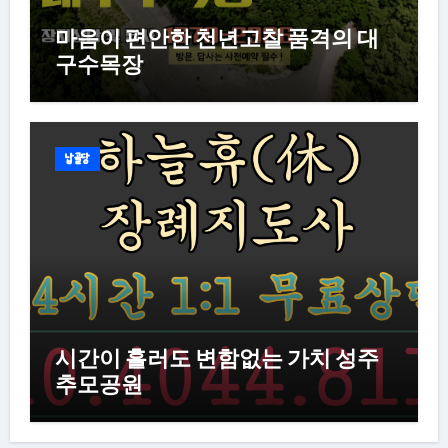
마음이 편안한 천년고찰 품격의 대
구수목장
납골당
시간이 흘러도 변함없는 가치 성주
추모공원