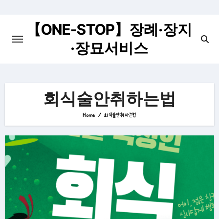
Skip
to
【ONE-STOP】장례·장지
content
·장묘서비스
회식술안취하는법
Home
회식술안취하는법