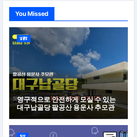
You Missed
납골당
영구적으로 안전하게 모실 수 있는
대구납골당 팔공산 용운사 추모관
일상