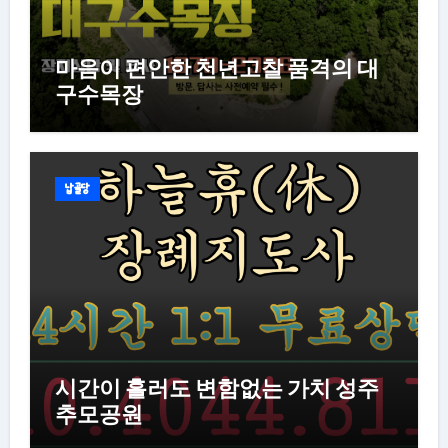
마음이 편안한 천년고찰 품격의 대
구수목장
납골당
시간이 흘러도 변함없는 가치 성주
추모공원