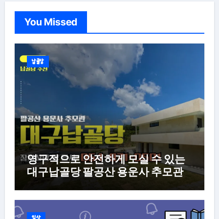
You Missed
납골당
영구적으로 안전하게 모실 수 있는
대구납골당 팔공산 용운사 추모관
일상