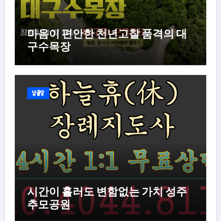
마음이 편안한 천년고찰 품격의 대
구수목장
납골당
시간이 흘러도 변함없는 가치 성주
추모공원