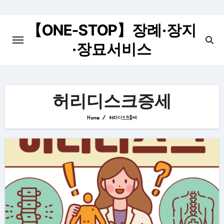
Skip
to
【ONE-STOP】장례·장지
content
·장묘서비스
허리디스크증세
Home
허리디스크증세