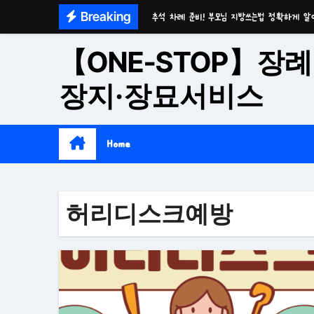
Skip
Breaking
추석 차례 준비! 부모님 지방쓰는법 정확하게 알
to
마음이 편안한 천년고찰 품격의 대구수목장
content
【ONE-STOP】장례
시간이 흘러도 변함없는 가치 성주 추모공원
장지·장묘서비스
치유와 위로의 공간 기독교전용 김천 납골당
위로와 추억의 장소 울산 수목장
Home
재단법인 대구 추모공원
접근성과 안정성을 갖춘 부산 평장
허리디스크예방
재단법인 효심추모공원(현 삼랑진추모공원)
영구적으로 안전하게 모실 수 있는 대구납골당 팔