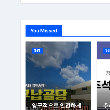
You Missed
납골당
일상
영구적으로 안전하게
추