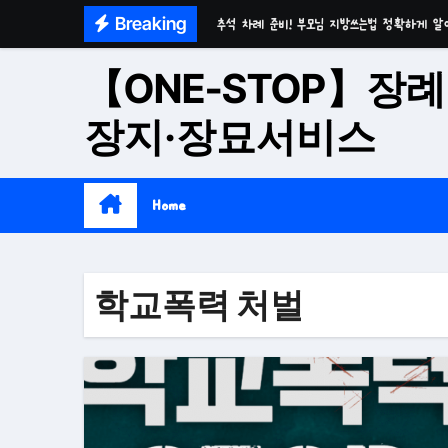
Skip
Breaking
추석 차례 준비! 부모님 지방쓰는법 정확하게 알
to
마음이 편안한 천년고찰 품격의 대구수목장
content
【ONE-STOP】장례
시간이 흘러도 변함없는 가치 성주 추모공원
장지·장묘서비스
치유와 위로의 공간 기독교전용 김천 납골당
위로와 추억의 장소 울산 수목장
Home
재단법인 대구 추모공원
접근성과 안정성을 갖춘 부산 평장
학교폭력 처벌
재단법인 효심추모공원(현 삼랑진추모공원)
영구적으로 안전하게 모실 수 있는 대구납골당 팔