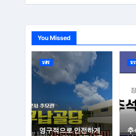
You Missed
납골당
일상
영구적으로 안전하게
추