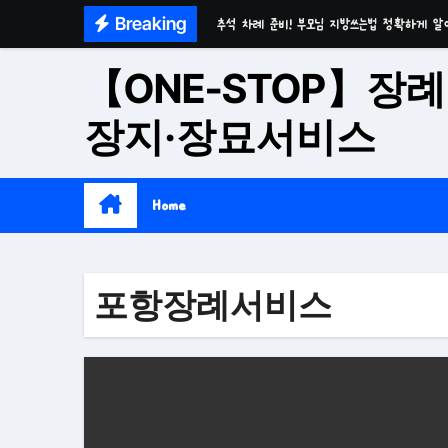
Skip
Breaking
추석 차례 준비! 부모님 지방쓰는법 정확하게 알
to
마음이 편안한 천년고찰 품격의 대구수목장
content
【ONE-STOP】장례
시간이 흘러도 변함없는 가치 성주 추모공원
장지·장묘서비스
치유와 위로의 공간 기독교전용 김천 납골당
위로와 추억의 장소 울산 수목장
Home
재단법인 대구 추모공원
접근성과 안정성을 갖춘 부산 평장
포항장례서비스
재단법인 효심추모공원(현 삼랑진추모공원)
영구적으로 안전하게 모실 수 있는 대구납골당 팔