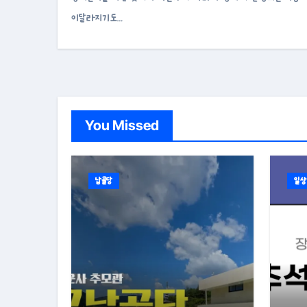
이달라지기도…
You Missed
납골당
일상