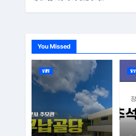
You Missed
납골당
일상