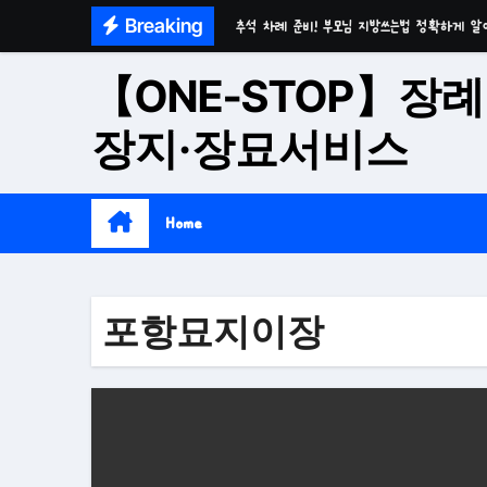
Skip
Breaking
추석 차례 준비! 부모님 지방쓰는법 정확하게 알
to
마음이 편안한 천년고찰 품격의 대구수목장
content
【ONE-STOP】장례
시간이 흘러도 변함없는 가치 성주 추모공원
장지·장묘서비스
치유와 위로의 공간 기독교전용 김천 납골당
위로와 추억의 장소 울산 수목장
Home
재단법인 대구 추모공원
접근성과 안정성을 갖춘 부산 평장
포항묘지이장
재단법인 효심추모공원(현 삼랑진추모공원)
영구적으로 안전하게 모실 수 있는 대구납골당 팔