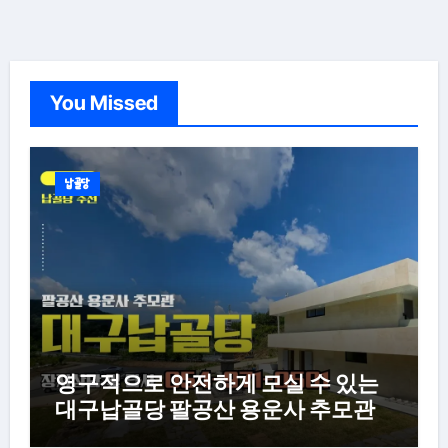
You Missed
납골당
영구적으로 안전하게 모실 수 있는
대구납골당 팔공산 용운사 추모관