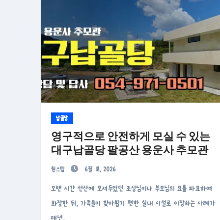
납골당
영구적으로 안전하게 모실 수 있는
대구납골당 팔공산 용운사 추모관
원스텝
6월 18, 2026
오랜 시간 선산에 모셔두었던 조상님이나 부모님의 묘를 파묘하여
화장한 뒤, 가족들이 찾아뵙기 편한 실내 시설로 이장하는 사례가
매년…