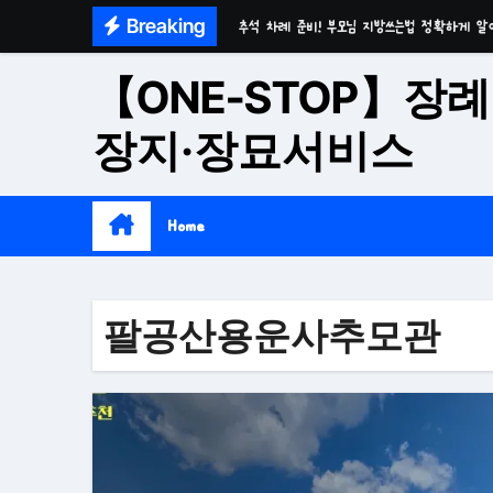
Skip
Breaking
추석 차례 준비! 부모님 지방쓰는법 정확하게 알
to
마음이 편안한 천년고찰 품격의 대구수목장
content
【ONE-STOP】장례
시간이 흘러도 변함없는 가치 성주 추모공원
장지·장묘서비스
치유와 위로의 공간 기독교전용 김천 납골당
위로와 추억의 장소 울산 수목장
Home
재단법인 대구 추모공원
접근성과 안정성을 갖춘 부산 평장
팔공산용운사추모관
재단법인 효심추모공원(현 삼랑진추모공원)
영구적으로 안전하게 모실 수 있는 대구납골당 팔