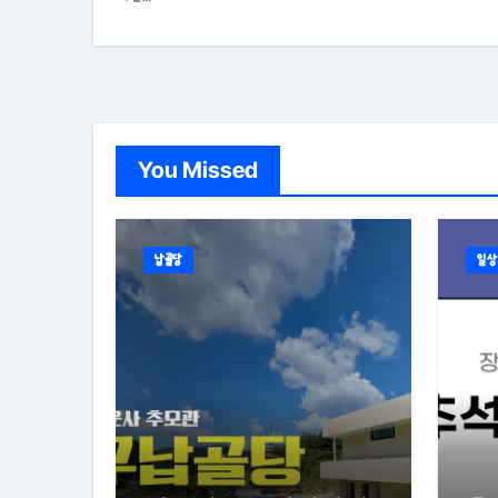
You Missed
납골당
일상