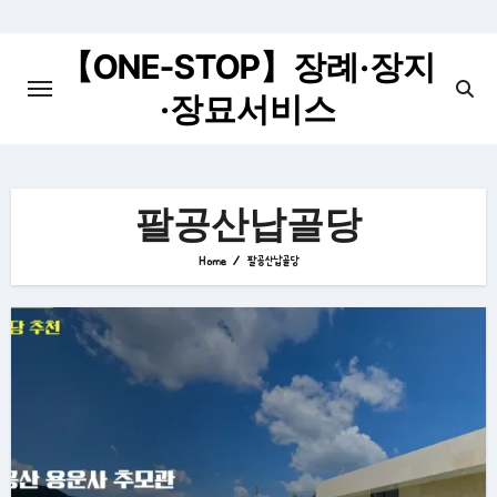
Skip
to
【ONE-STOP】장례·장지
content
·장묘서비스
팔공산납골당
Home
팔공산납골당