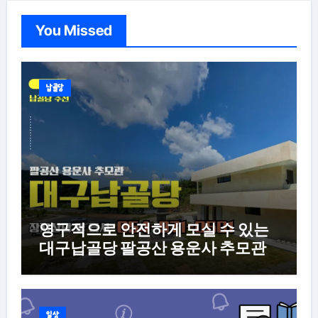
You Missed
납골당
영구적으로 안전하게 모실 수 있는
대구납골당 팔공산 용운사 추모관
일상