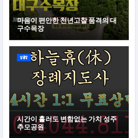
마음이 편안한 천년고찰 품격의 대
구수목장
납골당
시간이 흘러도 변함없는 가치 성주
추모공원