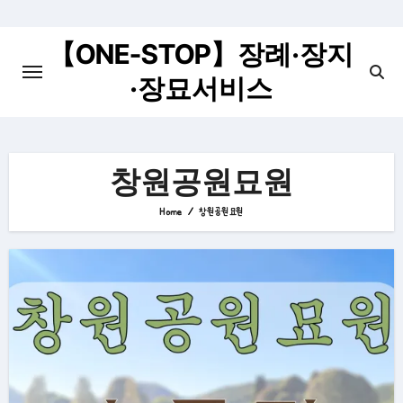
Skip
to
【ONE-STOP】장례·장지
content
·장묘서비스
창원공원묘원
Home
창원공원묘원