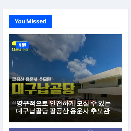
You Missed
납골당
영구적으로 안전하게 모실 수 있는
대구납골당 팔공산 용운사 추모관