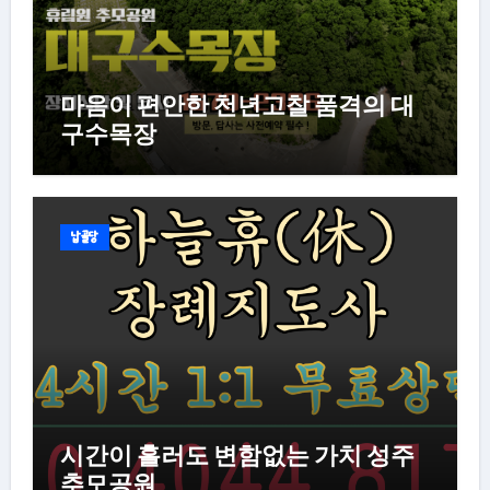
마음이 편안한 천년고찰 품격의 대
구수목장
납골당
시간이 흘러도 변함없는 가치 성주
추모공원