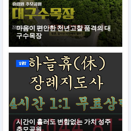
마음이 편안한 천년고찰 품격의 대
구수목장
납골당
시간이 흘러도 변함없는 가치 성주
추모공원