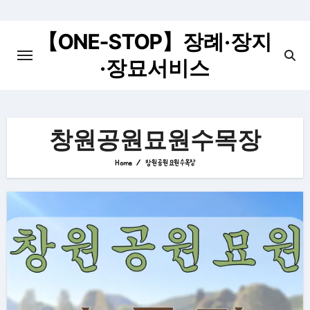
Skip
to
【ONE-STOP】장례·장지
content
·장묘서비스
창원공원묘원수목장
Home
창원공원묘원수목장