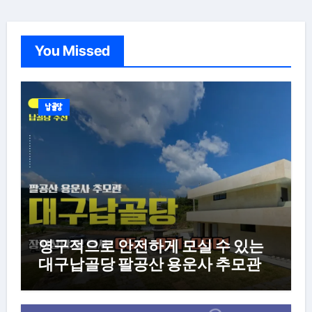
You Missed
납골당
영구적으로 안전하게 모실 수 있는
대구납골당 팔공산 용운사 추모관