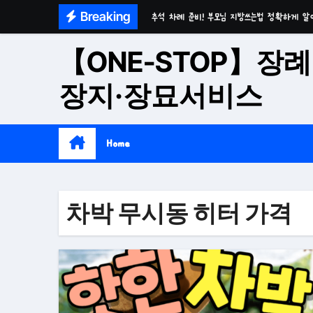
Skip
Breaking
추석 차례 준비! 부모님 지방쓰는법 정확하게 알
to
마음이 편안한 천년고찰 품격의 대구수목장
content
【ONE-STOP】장례
시간이 흘러도 변함없는 가치 성주 추모공원
장지·장묘서비스
치유와 위로의 공간 기독교전용 김천 납골당
위로와 추억의 장소 울산 수목장
Home
재단법인 대구 추모공원
접근성과 안정성을 갖춘 부산 평장
차박 무시동 히터 가격
재단법인 효심추모공원(현 삼랑진추모공원)
영구적으로 안전하게 모실 수 있는 대구납골당 팔