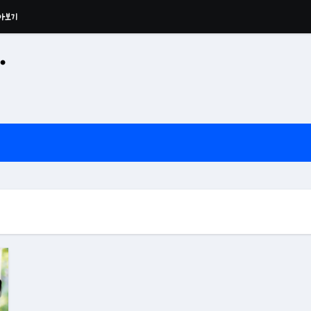
아보기
·
공산 용운사 추모관