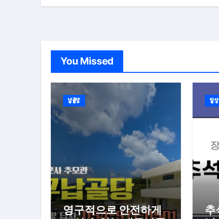
You Missed
납골당
일상
영구적으로 안전하게
추