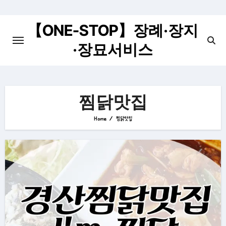
Skip
to
【ONE-STOP】장례·장지
content
·장묘서비스
찜닭맛집
Home
찜닭맛집