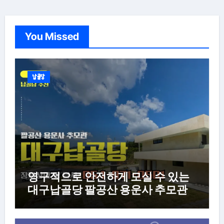
You Missed
납골당
영구적으로 안전하게 모실 수 있는
대구납골당 팔공산 용운사 추모관