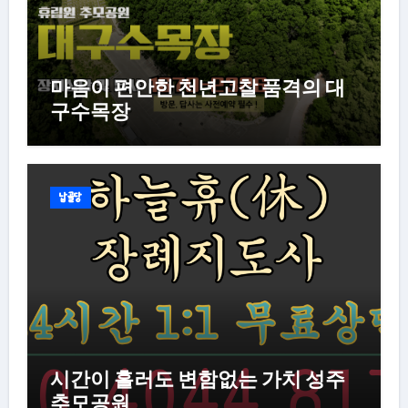
마음이 편안한 천년고찰 품격의 대
구수목장
납골당
시간이 흘러도 변함없는 가치 성주
추모공원