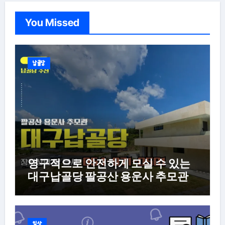
You Missed
납골당
영구적으로 안전하게 모실 수 있는
대구납골당 팔공산 용운사 추모관
일상