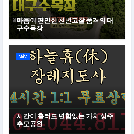
마음이 편안한 천년고찰 품격의 대
구수목장
납골당
시간이 흘러도 변함없는 가치 성주
추모공원